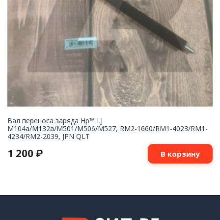
Вал переноса заряда Hp™ LJ
M104a/M132a/M501/M506/M527, RM2-1660/RM1-4023/RM1-
4234/RM2-2039, JPN QLT
1 200
₽
В корзину