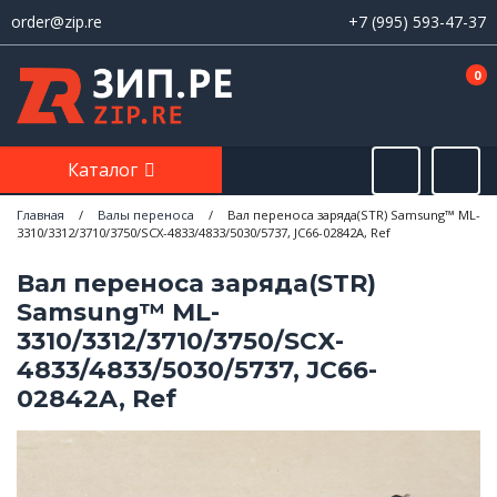
order@zip.re
+7 (995) 593-47-37
0
Каталог
Главная
/
Валы переноса
/
Вал переноса заряда(STR) Samsung™ ML-
3310/3312/3710/3750/SCX-4833/4833/5030/5737, JC66-02842A, Ref
Вал переноса заряда(STR)
Samsung™ ML-
3310/3312/3710/3750/SCX-
4833/4833/5030/5737, JC66-
02842A, Ref