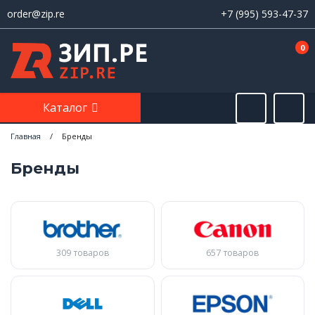
order@zip.re
+7 (995) 593-47-37
0
Каталог
Главная
/
Бренды
Бренды
309 товаров
657 товаров