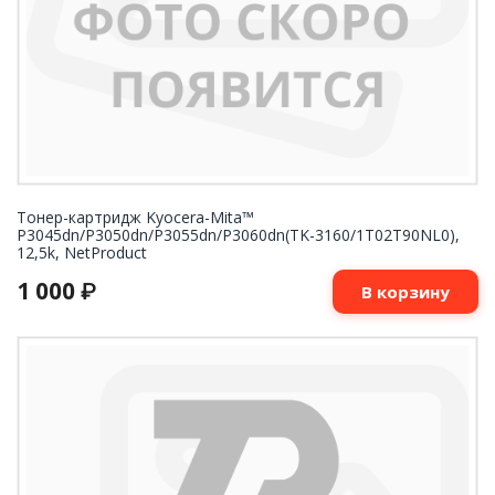
Тонер-картридж Kyocera-Mita™
P3045dn/P3050dn/P3055dn/P3060dn(TK-3160/1T02T90NL0),
12,5k, NetProduct
1 000
₽
В корзину