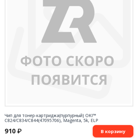
Чип для тонер-картриджа(пурпурный) OKI™
C824/C834/C844(47095706), Magenta, 5k, ELP
910
₽
В корзину