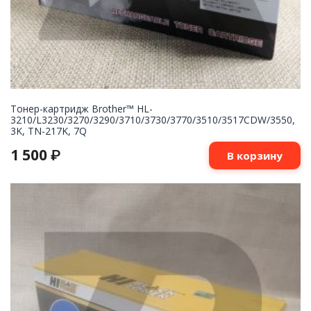
Тонер-картридж Brother™ HL-
3210/L3230/3270/3290/3710/3730/3770/3510/3517CDW/3550,
3K, TN-217K, 7Q
1 500
₽
В корзину