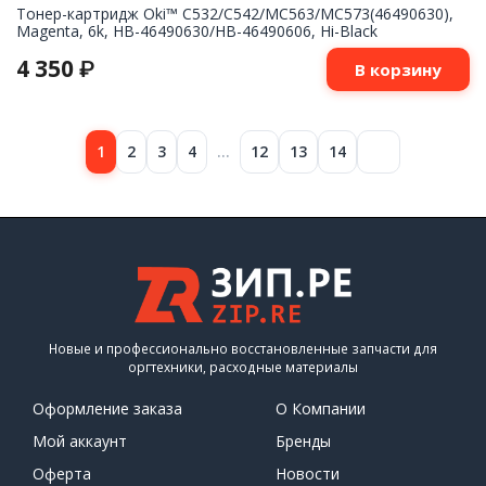
Тонер-картридж Oki™ C532/C542/MC563/MC573(46490630),
Magenta, 6k, HB-46490630/HB-46490606, Hi-Black
4 350
₽
В корзину
1
2
3
4
…
12
13
14
Новые и профессионально восстановленные запчасти для
оргтехники, расходные материалы
Оформление заказа
О Компании
Мой аккаунт
Бренды
Оферта
Новости