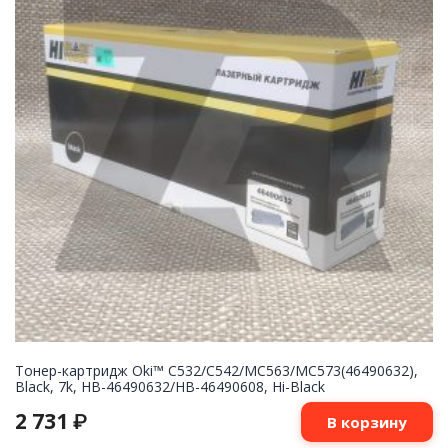
Тонер-картридж Oki™ C532/C542/MC563/MC573(46490632),
Black, 7k, HB-46490632/HB-46490608, Hi-Black
2 731
₽
В корзину