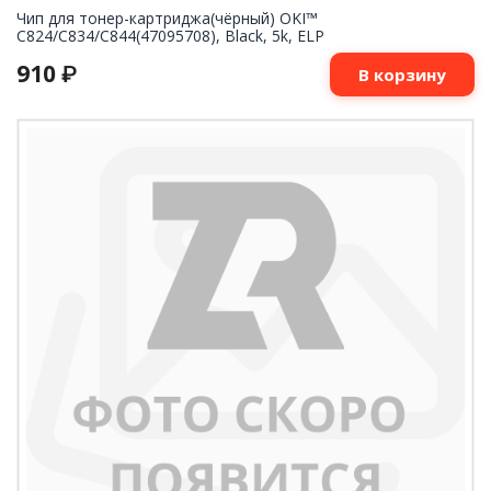
Чип для тонер-картриджа(чёрный) OKI™
C824/C834/C844(47095708), Black, 5k, ELP
910
₽
В корзину