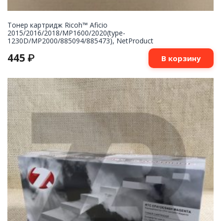
Тонер картридж Ricoh™ Aficio
2015/2016/2018/MP1600/2020(type-
1230D/MP2000/885094/885473), NetProduct
445
₽
В корзину