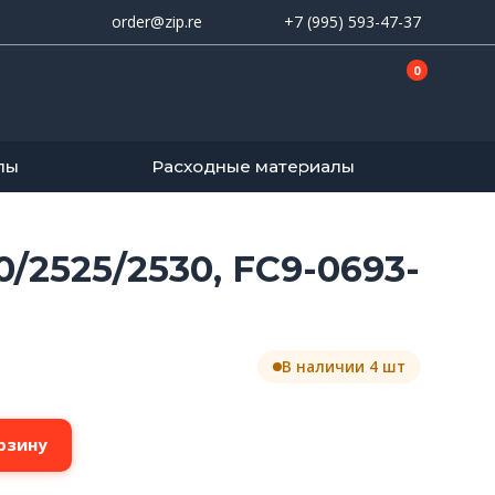
order@zip.re
+7 (995) 593-47-37
0
лы
Расходные материалы
/2525/2530, FC9-0693-
В наличии 4 шт
рзину