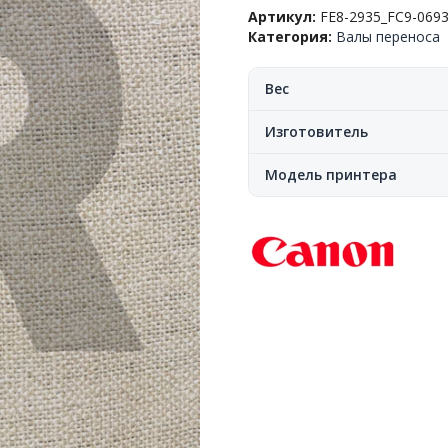
переноса
Артикул:
FE8-2935_FC9-069
заряда
Категория:
Валы переноса
(коротрон)
Canon™
IR
Вес
2520/2525/2530,
FC9-
Изготовитель
0693-
000/FC9-
Модель принтера
0693/6584/SCK0603.
JPN_QLT