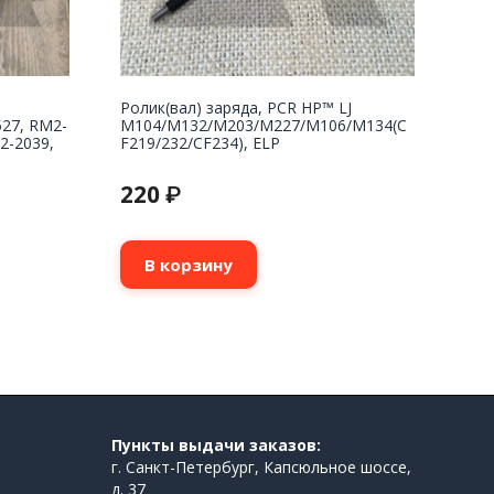
Ролик(вал) заряда, PCR HP™ LJ
27, RM2-
M104/M132/M203/M227/M106/M134(C
2-2039,
F219/232/CF234), ELP
220
₽
В корзину
Пункты выдачи заказов:
г. Санкт-Петербург, Капсюльное шоссе,
д. 37