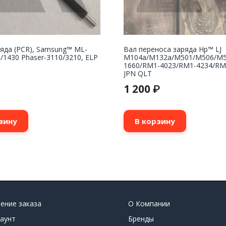
яда (PCR), Samsung™ ML-
Вал переноса заряда Hp™ LJ
/1430 Phaser-3110/3210, ELP
M104a/M132a/M501/M506/M5
1660/RM1-4023/RM1-4234/RM
JPN QLT
1 200
₽
зину
В корзину
ение заказа
О Компании
аунт
Бренды