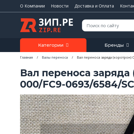
О Компании
Новости
Доставка и Оплата
Конта
Поиск:
Категории
Бренды
Главная
/
Валы переноса
/
Вал переноса заряда (коротрон) C
Вал переноса заряда 
000/FC9-0693/6584/S