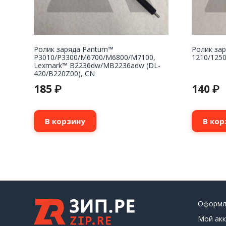
Ролик заряда Pantum™
Ролик зар
P3010/P3300/M6700/M6800/M7100,
1210/1250
Lexmark™ B2236dw/MB2236adw (DL-
420/B220Z00), CN
185
140
₽
₽
В корзину
В кор
Оформл
Мой акк