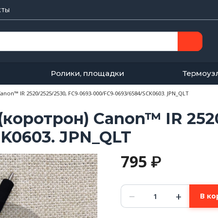
кты
Ролики, площадки
Термоуз
anon™ IR 2520/2525/2530, FC9-0693-000/FC9-0693/6584/SCK0603. JPN_QLT
(коротрон) Canon™ IR 2520
CK0603. JPN_QLT
795
₽
Количество
−
+
В ко
товара
Вал