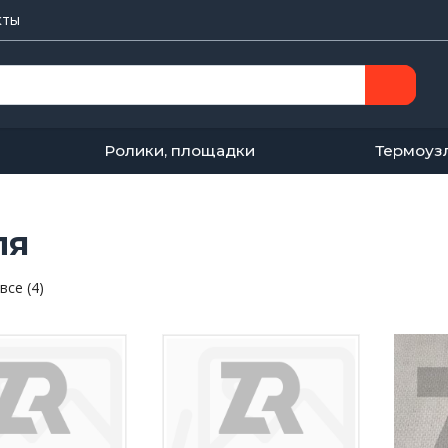
кты
Ролики, площадки
Термоуз
ля
все (4)