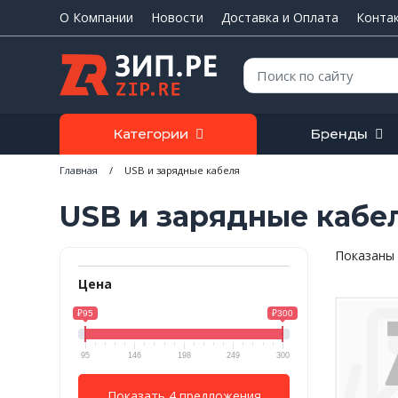
О Компании
Новости
Доставка и Оплата
Конта
Поиск:
Категории
Бренды
Главная
/
USB и зарядные кабеля
USB и зарядные кабе
Показаны 
Цена
₽95
₽300
95
146
198
249
300
Показать 4 предложения