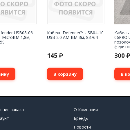
fender USB08-06
Кабель Defender™ USB04-10
Кабель 
-MicroBM 1,8м,
USB 2.0 AM-BM 3м, 83764
06PRO 
459
позоло
феритов
145
300
₽
зину
В корзину
В к
ение заказа
О Компании
аунт
Бренды
Новости