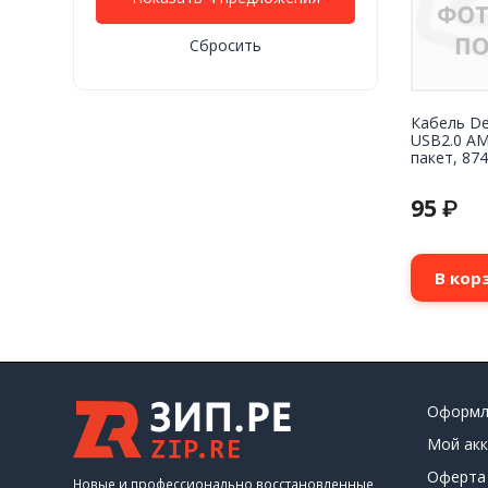
Сбросить
Кабель De
USB2.0 AM
пакет, 87
95
₽
В кор
Оформл
Мой акк
Оферта
Новые и профессионально восстановленные