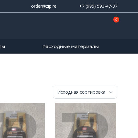
order@zip.re
+7 (995) 593-47-37
0
лы
Расходные материалы