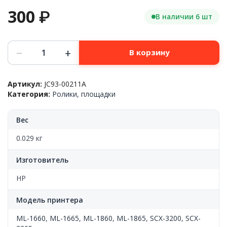
300
₽
В наличии 6 шт
Количество
−
+
В корзину
товара
Тормозная
площадка
Артикул:
JC93-00211A
в
Категория:
Ролики, площадки
сборе,
Samsung™
ML-
Вес
1660/1665/1860/1865/SCX-
3200,
0.029 кг
JC93-
00211A,
Изготовитель
(о)
HP
Модель принтера
ML-1660
,
ML-1665
,
ML-1860
,
ML-1865
,
SCX-3200
,
SCX-