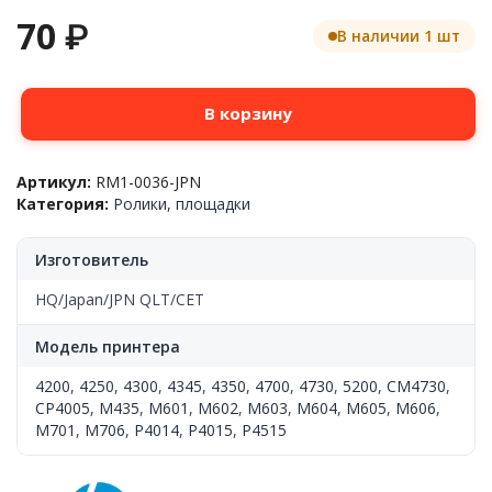
70
₽
В наличии 1 шт
Количество
В корзину
товара
Ролик
подачи
Артикул:
RM1-0036-JPN
бумаги
Категория:
Ролики, площадки
из
лотка
верхний
Изготовитель
HP
LJ
HQ/Japan/JPN QLT/CET
4200/4250/4300/4350/5200,
RM1-
Модель принтера
0036,
JPN
4200
,
4250
,
4300
,
4345
,
4350
,
4700
,
4730
,
5200
,
CM4730
,
QLT
CP4005
,
M435
,
M601
,
M602
,
M603
,
M604
,
M605
,
M606
,
M701
,
M706
,
P4014
,
P4015
,
P4515