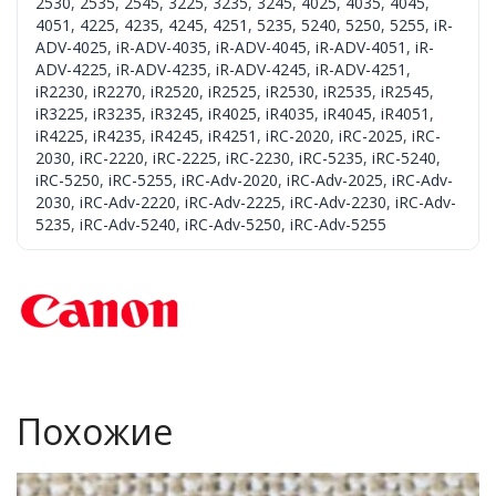
2530
,
2535
,
2545
,
3225
,
3235
,
3245
,
4025
,
4035
,
4045
,
4051
,
4225
,
4235
,
4245
,
4251
,
5235
,
5240
,
5250
,
5255
,
iR-
ADV-4025
,
iR-ADV-4035
,
iR-ADV-4045
,
iR-ADV-4051
,
iR-
ADV-4225
,
iR-ADV-4235
,
iR-ADV-4245
,
iR-ADV-4251
,
iR2230
,
iR2270
,
iR2520
,
iR2525
,
iR2530
,
iR2535
,
iR2545
,
iR3225
,
iR3235
,
iR3245
,
iR4025
,
iR4035
,
iR4045
,
iR4051
,
iR4225
,
iR4235
,
iR4245
,
iR4251
,
iRC-2020
,
iRC-2025
,
iRC-
2030
,
iRC-2220
,
iRC-2225
,
iRC-2230
,
iRC-5235
,
iRC-5240
,
iRC-5250
,
iRC-5255
,
iRC-Adv-2020
,
iRC-Adv-2025
,
iRC-Adv-
2030
,
iRC-Adv-2220
,
iRC-Adv-2225
,
iRC-Adv-2230
,
iRC-Adv-
5235
,
iRC-Adv-5240
,
iRC-Adv-5250
,
iRC-Adv-5255
Похожие