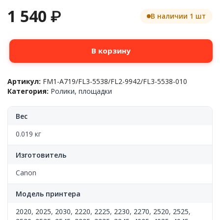
1 540
₽
В наличии 1 шт
Количество
В корзину
товара
Тормозная
площадка
Артикул:
FM1-A719/FL3-5538/FL2-9942/FL3-5538-010
ADF
Категория:
Ролики, площадки
в
сборе
Canon
Вес
™iR2230/2270/2520/2525/2530/2535,
FM1-
0.019 кг
A719/FL3-
5538/9942,
Изготовитель
(o)
Canon
Модель принтера
2020
,
2025
,
2030
,
2220
,
2225
,
2230
,
2270
,
2520
,
2525
,