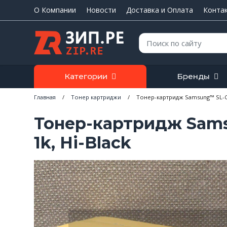
О Компании
Новости
Доставка и Оплата
Конта
Поиск:
Категории
Бренды
Главная
/
Тонер картриджи
/
Тонер-картридж Samsung™ SL-С43
Тонер-картридж Sams
1k, Hi-Black