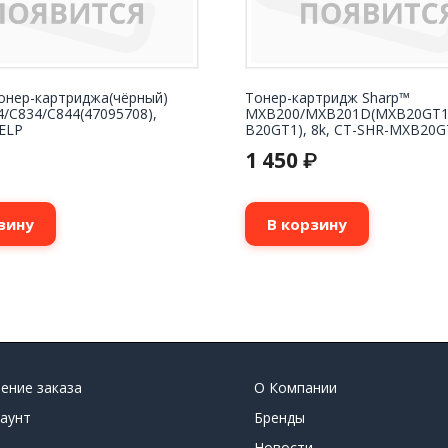
тонер-картриджа(чёрный)
Тонер-картридж Sharp™
/C834/C844(47095708),
MXB200/MXB201D(MXB20GT1
 ELP
B20GT1), 8k, CT-SHR-MXB20G
1 450
₽
зину
В корзину
ение заказа
О Компании
аунт
Бренды
Новости