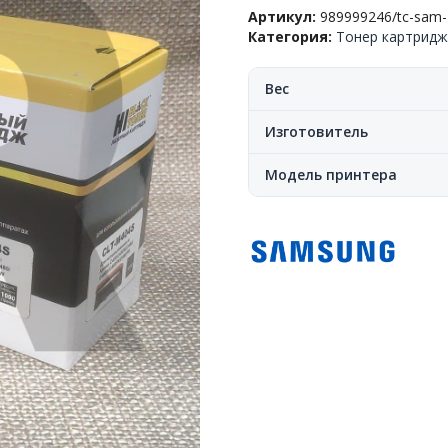
Артикул:
989999246/tc-sam
Samsung™
Категория:
Тонер картрид
SL-
С430/SL-
C480(CLT-
Вес
M404S),
Magenta,
Изготовитель
1k,
Hi-
Модель принтера
Black