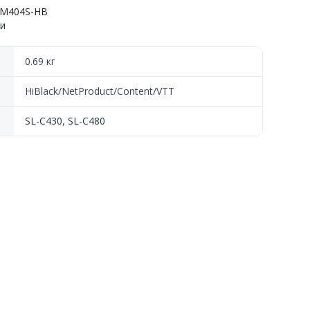
-M404S-HB
жи
0.69 кг
HiBlack/NetProduct/Content/VTT
SL-C430
,
SL-C480