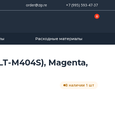
order@zip.re
+7 (995) 593-47-37
0
лы
Расходные материалы
T-M404S), Magenta,
В наличии 1 шт