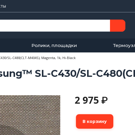
кты
Ролики, площадки
Термоуз
0/SL-C480(CLT-M404S), Magenta, 1k, Hi-Black
ung™ SL-С430/SL-C480(CL
2 975
₽
Количество
В корзину
товара
Тонер-
картридж