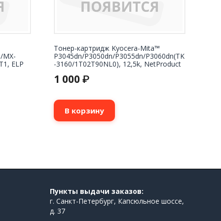
Тонер-картридж Kyocera-Mita™
/MX-
P3045dn/P3050dn/P3055dn/P3060dn(TK
T1, ELP
-3160/1T02T90NL0), 12,5k, NetProduct
1 000
₽
В корзину
Пункты выдачи заказов:
г. Санкт-Петербург, Капсюльное шоссе,
д. 37