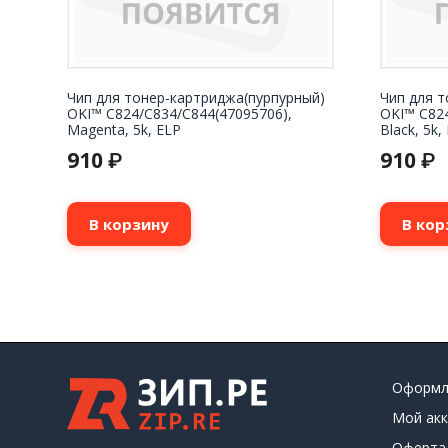
Чип для тонер-картриджа(пурпурный)
Чип для 
OKI™ C824/C834/C844(47095706),
OKI™ C824
Magenta, 5k, ELP
Black, 5k,
910
910
₽
₽
В корзину
В кор
Оформл
Мой акк
Оферта