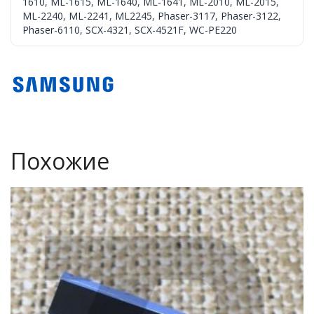
1610
,
ML-1615
,
ML-1640
,
ML-1641
,
ML-2010
,
ML-2015
,
ML-2240
,
ML-2241
,
ML2245
,
Phaser-3117
,
Phaser-3122
,
Phaser-6110
,
SCX-4321
,
SCX-4521F
,
WC-PE220
Похожие