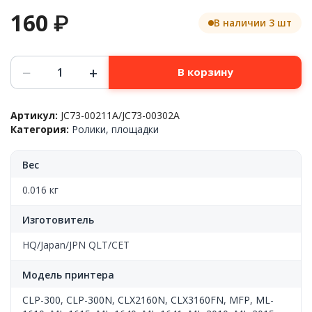
160
₽
В наличии 3 шт
Количество
−
+
В корзину
товара
Ролик
захвата
Артикул:
JC73-00211A/JC73-00302A
в
Категория:
Ролики, площадки
сборе,
Samsung™
ML-
Вес
1610/2015/SCX-
4521/4321,
0.016 кг
JC73-
00211A/JC73-
Изготовитель
00302A/130N01416,
CN
HQ/Japan/JPN QLT/CET
HQ
Модель принтера
CLP-300
,
CLP-300N
,
CLX2160N
,
CLX3160FN
,
MFP
,
ML-