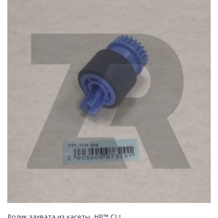
Ролик захвата из касеты, HP™ CLJ