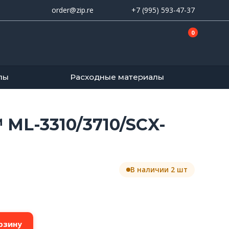
order@zip.re
+7 (995) 593-47-37
0
лы
Расходные материалы
 ML-3310/3710/SCX-
В наличии 2 шт
рзину