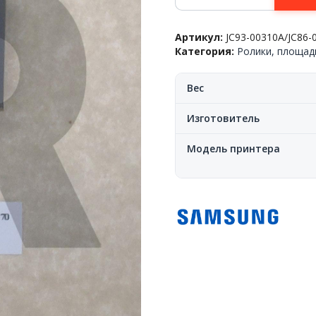
Ролик
захвата
Артикул:
JC93-00310A/JC86-
из
Категория:
Ролики, площад
кассеты(с
муфтой),
Samsung™
Вес
ML-
3310/3710/SCX-
Изготовитель
4833/5637/5739,
JC93-
Модель принтера
00310A,
(o)