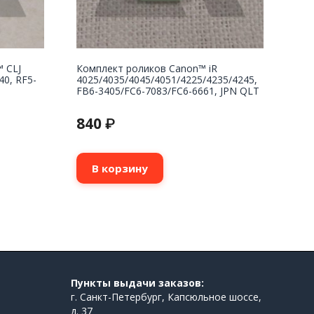
™ CLJ
Комплект роликов Canon™ iR
40, RF5-
4025/4035/4045/4051/4225/4235/4245,
FB6-3405/FC6-7083/FC6-6661, JPN QLT
840
₽
В корзину
Пункты выдачи заказов:
г. Санкт-Петербург, Капсюльное шоссе,
д. 37