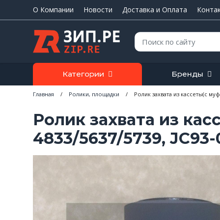
О Компании
Новости
Доставка и Оплата
Конта
Поиск:
Категории
Бренды
Главная
/
Ролики, площадки
/
Ролик захвата из кассеты(с муф
Ролик захвата из кас
4833/5637/5739, JC93-0