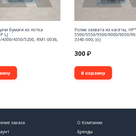
ачи бумаги из лотка
Ролик захвата из касеты, HP
P LJ
5500/5550/9500/9000/9050/90
/4300/4350/5200, RM1-0036,
3340-000, (o)
300
₽
зину
В корзину
ение заказа
О Компании
аунт
Бренды