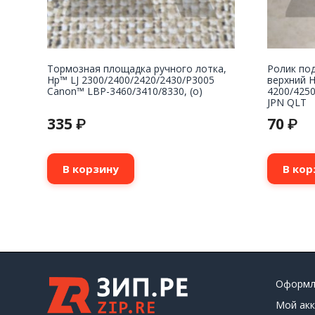
Тормозная площадка ручного лотка,
Ролик под
Hp™ LJ 2300/2400/2420/2430/P3005
верхний H
Canon™ LBP-3460/3410/8330, (о)
4200/4250
JPN QLT
335
70
₽
₽
В корзину
В кор
Оформл
Мой акк