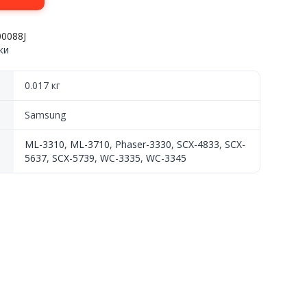
00088J
ки
0.017 кг
Samsung
ML-3310
,
ML-3710
,
Phaser-3330
,
SCX-4833
,
SCX-
5637
,
SCX-5739
,
WC-3335
,
WC-3345