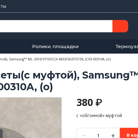
кты
Ролики, площадки
Термоуз
той), Samsung™ ML-3310/3710/SCX-4833/5637/5739, JC93-00310A, (o)
сеты(с муфтой), Samsung™
0310A, (o)
380
₽
с «обгонной» муфтой
Количество
−
+
В ко
товара