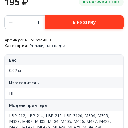
195
₽
В наличии 10 шт
Количество
−
+
В корзину
товара
Ролик
захвата
Артикул:
RL2-0656-000
обходного
Категория:
Ролики, площадки
лотка,
HP™
LJ
Вес
Pro
M402/M426
0.02 кг
Canon™
LBP-
Изготовитель
3120/LBP-
215,
HP
RL2-
0656-
Модель принтера
000
(о)
LBP-212
,
LBP-214
,
LBP-215
,
LBP-3120
,
M304
,
M305
,
M329
,
M402
,
M403
,
M404
,
M405
,
M426
,
M427
,
M428
,
M429
,
MF421
,
MF426
,
MF428
,
MF429
,
MF443dw
,