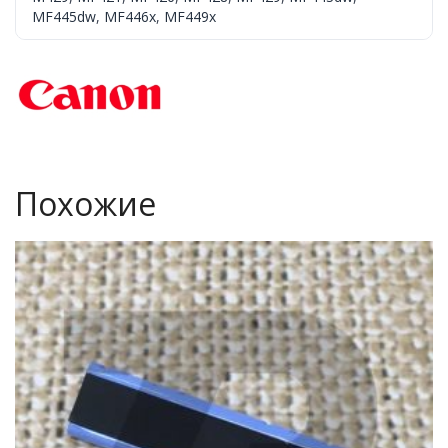
MF445dw
,
MF446x
,
MF449x
Похожие