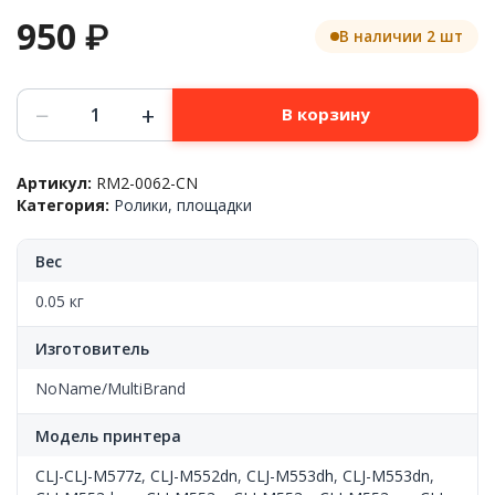
950
₽
В наличии 2 шт
Количество
−
+
В корзину
товара
Ролик
захвата
Артикул:
RM2-0062-CN
лотков
Категория:
Ролики, площадки
2-
3,
HP™
Вес
CLJ-
M552/M553/M577/M652/M653/M681/M682,
0.05 кг
RM2-
0062,
Изготовитель
CN
NoName/MultiBrand
Модель принтера
CLJ-CLJ-M577z
,
CLJ-M552dn
,
CLJ-M553dh
,
CLJ-M553dn
,