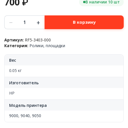
700
₽
В наличии 10 шт
Количество
−
+
В корзину
товара
Ролик
захвата
Артикул:
RF5-3403-000
из
Категория:
Ролики, площадки
доп.
лотка
1
Вес
HP™
LJ
0.05 кг
9000/9050/9040,
RF5-
Изготовитель
3403-
000,
HP
(o)
Модель принтера
9000
,
9040
,
9050