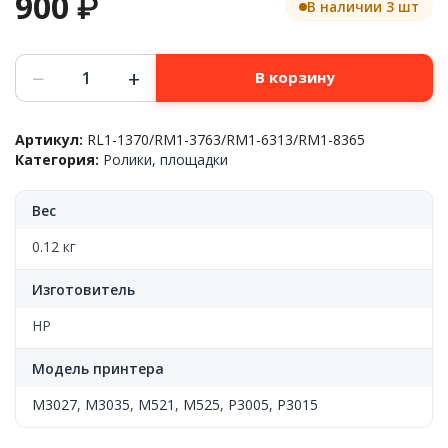
900
₽
В наличии 3 шт
Количество
−
+
В корзину
товара
Ролик
захвата
Артикул:
RL1-1370/RM1-3763/RM1-6313/RM1-8365
бумаги
Категория:
Ролики, площадки
(лоток
2,3),
HP™
Вес
LJ
P3005/P3015,
0.12 кг
(замена
RL1-
Изготовитель
1370),
RM1-
HP
3763/RM1-
6313,
Модель принтера
(о)
M3027
,
M3035
,
M521
,
M525
,
P3005
,
P3015