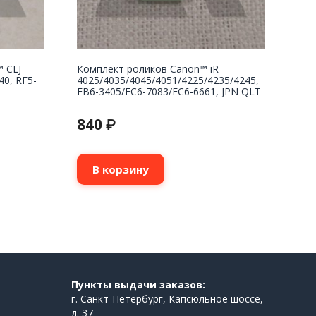
™ CLJ
Комплект роликов Canon™ iR
40, RF5-
4025/4035/4045/4051/4225/4235/4245,
FB6-3405/FC6-7083/FC6-6661, JPN QLT
840
₽
В корзину
Пункты выдачи заказов:
г. Санкт-Петербург, Капсюльное шоссе,
д. 37