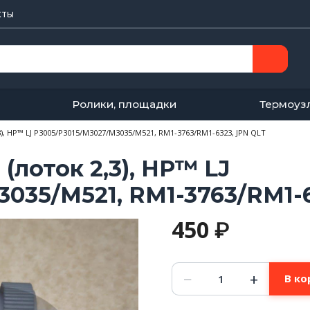
кты
Ролики, площадки
Термоуз
3), HP™ LJ P3005/P3015/M3027/M3035/M521, RM1-3763/RM1-6323, JPN QLT
(лоток 2,3), HP™ LJ
035/M521, RM1-3763/RM1-6
450
₽
Количество
−
+
В ко
товара
Ролик