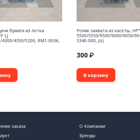
ачи бумаги из лотка
Ролик захвата из касеты, HP
P LJ
5500/5550/9500/9000/9050/90
/4300/4350/5200, RM1-0036,
3340-000, (o)
300
₽
зину
В корзину
ение заказа
О Компании
аунт
Бренды