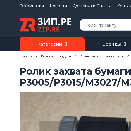
О Компании
Новости
Доставка и Оплата
Конта
Поиск:
Категории
Бренды
Главная
/
Ролики, площадки
/
Ролик захвата бумаги (лоток 2,
Ролик захвата бумаги 
P3005/P3015/M3027/M3