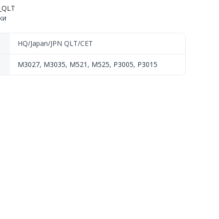
_QLT
ки
HQ/Japan/JPN QLT/CET
M521,
M3027
,
M3035
,
M521
,
M525
,
P3005
,
P3015