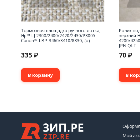
Тормозная площадка ручного лотка,
Ролик под
Hp™ LJ 2300/2400/2420/2430/P3005
верхний H
Canon™ LBP-3460/3410/8330, (о)
4200/4250
JPN QLT
335
70
₽
₽
В корзину
В кор
Оформл
Мой акк