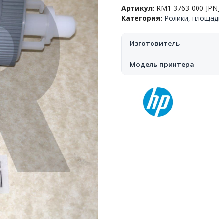
захвата
Артикул:
RM1-3763-000-JPN
бумаги
Категория:
Ролики, площад
(лоток
2,3),
HP™
Изготовитель
LJ
P3005/P3015/M3027/M3035/
Модель принтера
RM1-
3763/RM1-
6323,
JPN
QLT