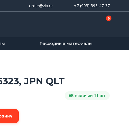
order@zip.re
+7 (995) 593-47-37
0
лы
Расходные материалы
323, JPN QLT
В наличии 11 шт
рзину