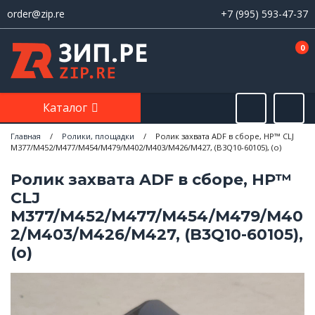
order@zip.re
+7 (995) 593-47-37
0
Каталог
Главная
/
Ролики, площадки
/
Ролик захвата ADF в сборе, HP™ CLJ
M377/M452/M477/M454/M479/M402/M403/M426/M427, (B3Q10-60105), (o)
Ролик захвата ADF в сборе, HP™
CLJ
M377/M452/M477/M454/M479/M40
2/M403/M426/M427, (B3Q10-60105),
(o)