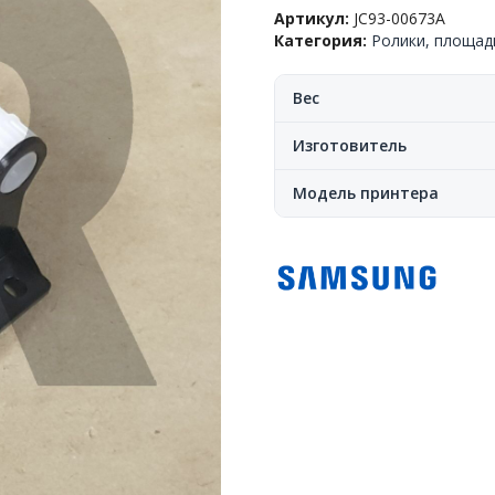
подачи/
Артикул:
JC93-00673A
захвата
Категория:
Ролики, площад
из
кассеты
в
Вес
сборе
Samsung™
Изготовитель
CLP-
415/680/CLX-
Модель принтера
4195/6260,
JC93-
00673A,
(o)