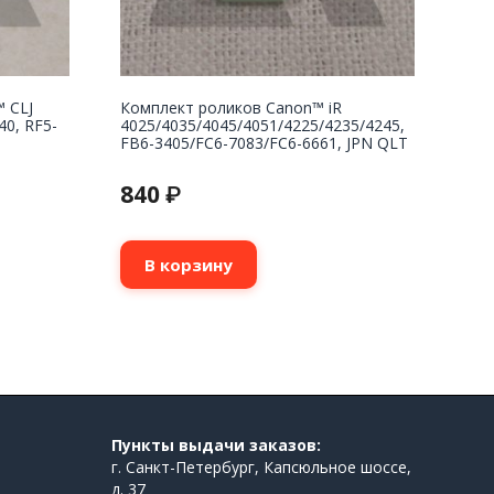
™ CLJ
Комплект роликов Canon™ iR
40, RF5-
4025/4035/4045/4051/4225/4235/4245,
FB6-3405/FC6-7083/FC6-6661, JPN QLT
840
₽
В корзину
Пункты выдачи заказов:
г. Санкт-Петербург, Капсюльное шоссе,
д. 37