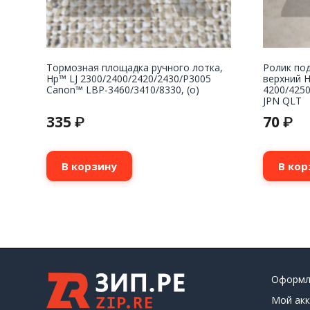
Тормозная площадка ручного лотка,
Ролик под
Hp™ LJ 2300/2400/2420/2430/P3005
верхний H
Canon™ LBP-3460/3410/8330, (о)
4200/4250
JPN QLT
335
70
₽
₽
В корзину
В кор
Оформл
Мой акк