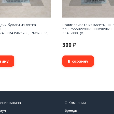
ачи бумаги из лотка
Ролик захвата из касеты, HP
P LJ
5500/5550/9500/9000/9050/90
/4300/4350/5200, RM1-0036,
3340-000, (o)
300
₽
зину
В корзину
ение заказа
О Компании
аунт
Бренды