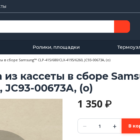
кты
Ролики, площадки
Термоуз
ы в сборе Samsung™ CLP-415/680/CLX-4195/6260, JC93-00673A, (o)
а из кассеты в сборе Sam
, JC93-00673A, (o)
1 350
₽
Количество
−
+
В ко
товара
Ролик