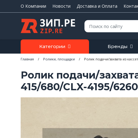
О Компании
Новости
Доставка и Оплата
Конта
Поиск:
Категории
Бренды
Главная
/
Ролики, площадки
/
Ролик подачи/захвата из кассет
Ролик подачи/захват
415/680/CLX-4195/6260