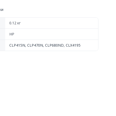
ки
0.12 кг
HP
CLP415N
,
CLP470N
,
CLP680ND
,
CLX4195