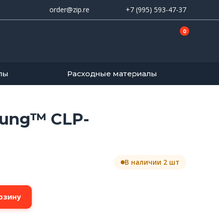
order@zip.re
+7 (995) 593-47-37
0
лы
Расходные материалы
sung™ CLP-
В наличии 2 шт
рзину