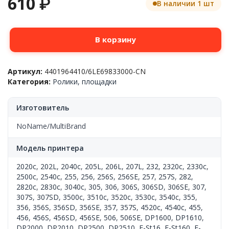
610
₽
В наличии 1 шт
Количество
В корзину
товара
Ролик
подачи
Артикул:
4401964410/6LE69833000-CN
из
Категория:
Ролики, площадки
лотка,
Toshiba™
2060/16/20/25/168/208/1600/2500,
Изготовитель
6LE69833000/41304048000,
CN
NoName/MultiBrand
Модель принтера
2020c
,
202L
,
2040c
,
205L
,
206L
,
207L
,
232
,
2320c
,
2330c
,
2500c
,
2540c
,
255
,
256
,
256S
,
256SE
,
257
,
257S
,
282
,
2820c
,
2830c
,
3040c
,
305
,
306
,
306S
,
306SD
,
306SE
,
307
,
307S
,
307SD
,
3500c
,
3510c
,
3520c
,
3530c
,
3540c
,
355
,
356
,
356S
,
356SD
,
356SE
,
357
,
357S
,
4520c
,
4540c
,
455
,
456
,
456S
,
456SD
,
456SE
,
506
,
506SE
,
DP1600
,
DP1610
,
DP2000
,
DP2010
,
DP2500
,
DP2510
,
E-St16
,
E-St160
,
E-