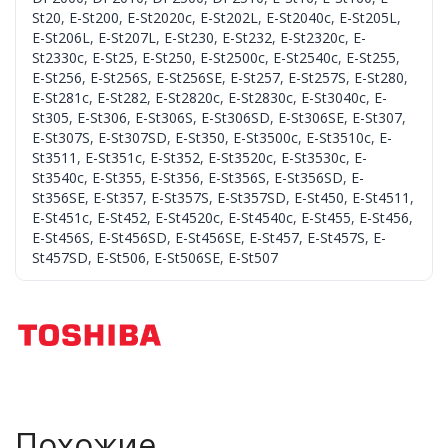
St20
,
E-St200
,
E-St2020c
,
E-St202L
,
E-St2040c
,
E-St205L
,
E-St206L
,
E-St207L
,
E-St230
,
E-St232
,
E-St2320c
,
E-
St2330c
,
E-St25
,
E-St250
,
E-St2500c
,
E-St2540c
,
E-St255
,
E-St256
,
E-St256S
,
E-St256SE
,
E-St257
,
E-St257S
,
E-St280
,
E-St281c
,
E-St282
,
E-St2820c
,
E-St2830c
,
E-St3040c
,
E-
St305
,
E-St306
,
E-St306S
,
E-St306SD
,
E-St306SE
,
E-St307
,
E-St307S
,
E-St307SD
,
E-St350
,
E-St3500c
,
E-St3510c
,
E-
St3511
,
E-St351c
,
E-St352
,
E-St3520c
,
E-St3530c
,
E-
St3540c
,
E-St355
,
E-St356
,
E-St356S
,
E-St356SD
,
E-
St356SE
,
E-St357
,
E-St357S
,
E-St357SD
,
E-St450
,
E-St4511
,
E-St451c
,
E-St452
,
E-St4520c
,
E-St4540c
,
E-St455
,
E-St456
,
E-St456S
,
E-St456SD
,
E-St456SE
,
E-St457
,
E-St457S
,
E-
St457SD
,
E-St506
,
E-St506SE
,
E-St507
Похожие