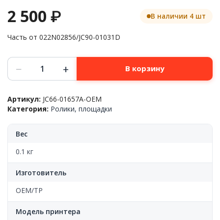
2 500
₽
В наличии 4 шт
Часть от 022N02856/JC90-01031D
Количество
−
+
В корзину
товара
Ролик
дуплекса
Артикул:
JC66-01657A-OEM
на
Категория:
Ролики, площадки
оси,
длинный
Samsung™
Вес
ML-
2850/51/3310/12/3710/12/SCX-
0.1 кг
4833/5030,
JC66-
Изготовитель
01657A,
OEM
OEM/TP
Модель принтера