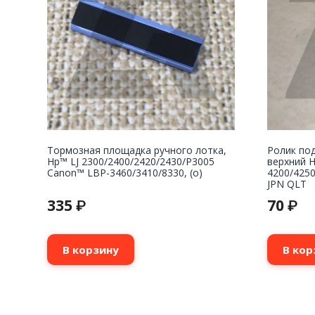
Тормозная площадка ручного лотка,
Ролик под
Hp™ LJ 2300/2400/2420/2430/P3005
верхний H
Canon™ LBP-3460/3410/8330, (о)
4200/4250
JPN QLT
335
70
₽
₽
В корзину
В кор