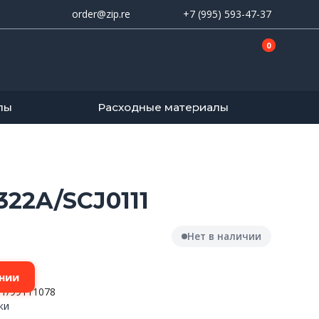
order@zip.re
+7 (995) 593-47-37
0
лы
Расходные материалы
22A/SCJ0111
Нет в наличии
нии
1/99111078
ки