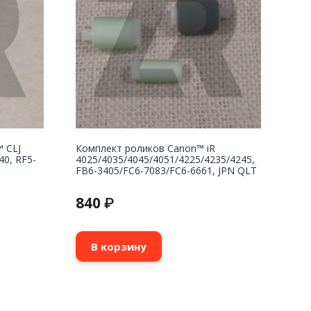
™ CLJ
Комплект роликов Canon™ iR
40, RF5-
4025/4035/4045/4051/4225/4235/4245,
FB6-3405/FC6-7083/FC6-6661, JPN QLT
840
₽
В корзину