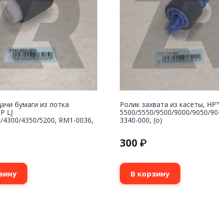
ачи бумаги из лотка
Ролик захвата из касеты, HP
P LJ
5500/5550/9500/9000/9050/90
/4300/4350/5200, RM1-0036,
3340-000, (o)
300
₽
зину
В корзину