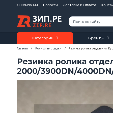
О Компании
Новости
Доставка и Оплата
Конта
Поиск:
Категории
Бренды
Главная
/
Ролики, площадки
/
Резинка ролика отделения, Kyo
Резинка ролика отдел
2000/3900DN/4000DN/