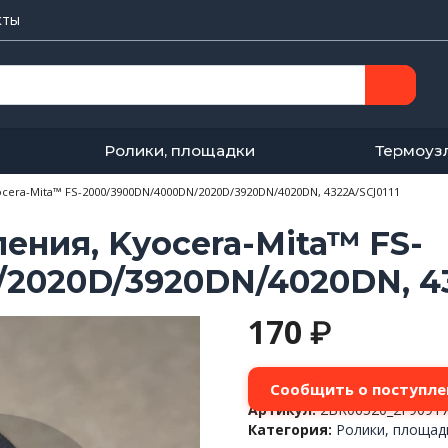
кты
Ролики, площадки
Термоуз
cera-Mita™ FS-2000/3900DN/4000DN/2020D/3920DN/4020DN, 4322A/SCJ0111
ения, Kyocera-Mita™ FS-
2020D/3920DN/4020DN, 43
170
₽
Сообщить о поступле
Артикул:
2BR06520_2F90917
Категория:
Ролики, площад