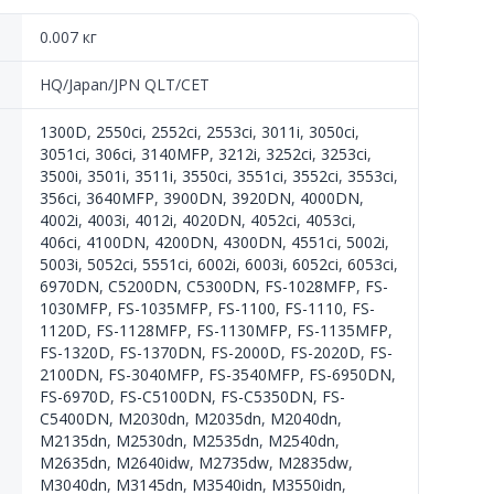
0.007 кг
HQ/Japan/JPN QLT/CET
1300D
,
2550ci
,
2552ci
,
2553ci
,
3011i
,
3050ci
,
3051ci
,
306ci
,
3140MFP
,
3212i
,
3252ci
,
3253ci
,
3500i
,
3501i
,
3511i
,
3550ci
,
3551ci
,
3552ci
,
3553ci
,
356ci
,
3640MFP
,
3900DN
,
3920DN
,
4000DN
,
4002i
,
4003i
,
4012i
,
4020DN
,
4052ci
,
4053ci
,
406ci
,
4100DN
,
4200DN
,
4300DN
,
4551ci
,
5002i
,
5003i
,
5052ci
,
5551ci
,
6002i
,
6003i
,
6052ci
,
6053ci
,
6970DN
,
C5200DN
,
C5300DN
,
FS-1028MFP
,
FS-
1030MFP
,
FS-1035MFP
,
FS-1100
,
FS-1110
,
FS-
1120D
,
FS-1128MFP
,
FS-1130MFP
,
FS-1135MFP
,
FS-1320D
,
FS-1370DN
,
FS-2000D
,
FS-2020D
,
FS-
2100DN
,
FS-3040MFP
,
FS-3540MFP
,
FS-6950DN
,
FS-6970D
,
FS-C5100DN
,
FS-C5350DN
,
FS-
C5400DN
,
M2030dn
,
M2035dn
,
M2040dn
,
M2135dn
,
M2530dn
,
M2535dn
,
M2540dn
,
M2635dn
,
M2640idw
,
M2735dw
,
M2835dw
,
M3040dn
,
M3145dn
,
M3540idn
,
M3550idn
,