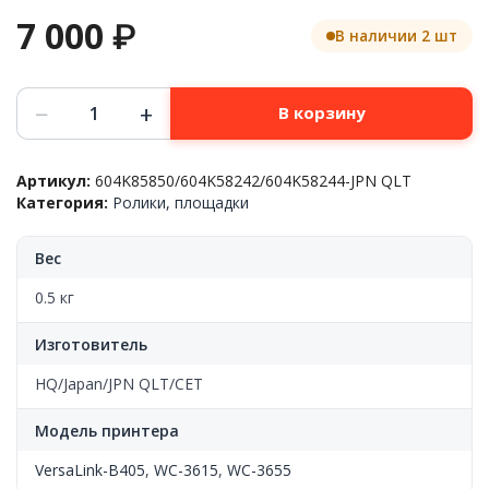
7 000
₽
В наличии 2 шт
Количество
−
+
В корзину
товара
Ремкомплект
роликов
Артикул:
604K85850/604K58242/604K58244-JPN QLT
подачи/
Категория:
Ролики, площадки
захвата
в
сборе
Вес
DADF,
Xerox™
0.5 кг
VL-
B405/WC-
Изготовитель
3615,
604K85850,
HQ/Japan/JPN QLT/CET
JPN
QLT
Модель принтера
VersaLink-B405
,
WC-3615
,
WC-3655