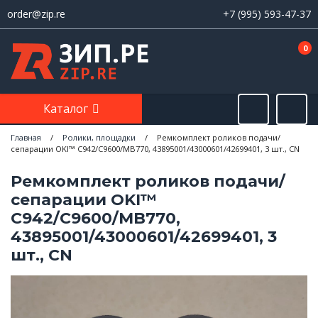
order@zip.re
+7 (995) 593-47-37
0
Каталог
Главная
/
Ролики, площадки
/
Ремкомплект роликов подачи/
сепарации OKI™ C942/C9600/MB770, 43895001/43000601/42699401, 3 шт., CN
Ремкомплект роликов подачи/
сепарации OKI™
C942/C9600/MB770,
43895001/43000601/42699401, 3
шт., CN