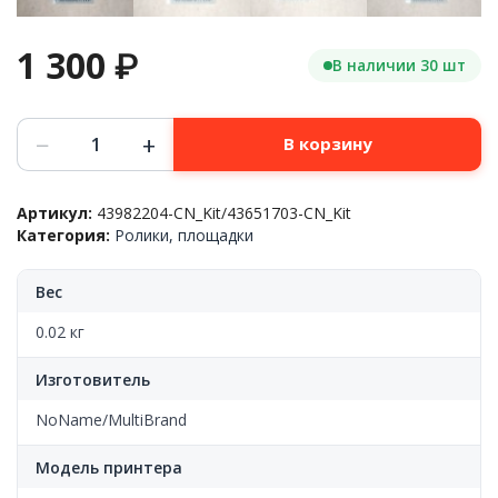
1 300
₽
В наличии 30 шт
Количество
−
+
В корзину
товара
Ремкомплект
роликов
Артикул:
43982204-CN_Kit/43651703-CN_Kit
подачи/
Категория:
Ролики, площадки
сепарации
OKI™
C942/C9600/MB770,
Вес
43895001/43000601/42699401,
3
0.02 кг
шт.,
CN
Изготовитель
NoName/MultiBrand
Модель принтера