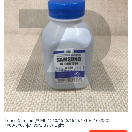
Тонер Samsung™ ML-1210/1520/1640/1710/216x/SCX-
4×00/3×00 фл. 85г., B&W Light