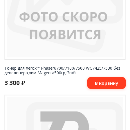
Тонер для Xerox™ Phaser6700/7100/7500 WC7425/7530 без
девелопера,хим Magenta500гр,Grafit
3 300
₽
В корзину