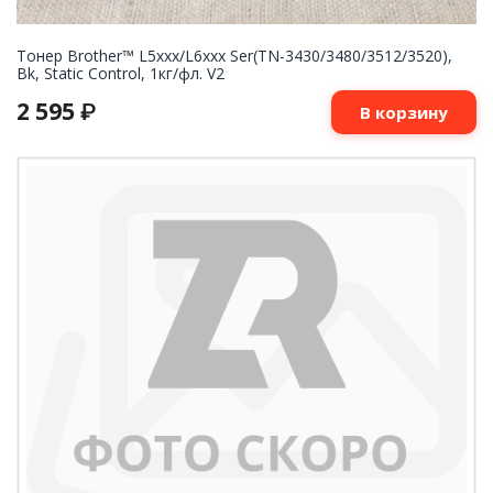
Тонер Brother™ L5xxx/L6xxx Ser(TN-3430/3480/3512/3520),
Bk, Static Control, 1кг/фл. V2
2 595
₽
В корзину