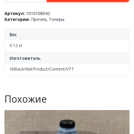
Тонер
Hi-
Артикул:
1010108042
Black
Категории:
Прочее
,
Тонеры
для
Canon
PC/FC
Вес
тип
2,3,
0.12 кг
Bk,
900г,
Изготовитель
канистра
HiBlack/NetProduct/Content/VTT
Похожие