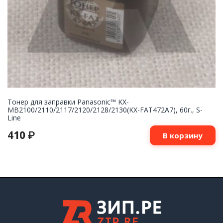
Тонер для заправки Panasonic™ KX-
MB2100/2110/2117/2120/2128/2130(KX-FAT472A7), 60г., S-
Line
410
₽
В корзину