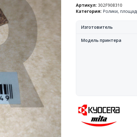
площадки
Артикул:
302F908310
отделенияручной
Категория:
Ролики, площад
подачи,
Kyocera-
Mita™
Изготовитель
FS-
1028/1030/1035/1130/1135,
Модель принтера
302F908310,
(o)