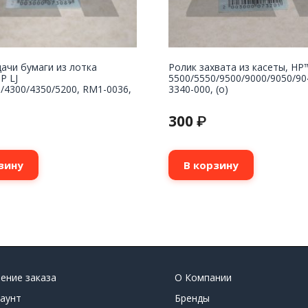
ачи бумаги из лотка
Ролик захвата из касеты, HP
P LJ
5500/5550/9500/9000/9050/90
/4300/4350/5200, RM1-0036,
3340-000, (o)
300
₽
зину
В корзину
ение заказа
О Компании
аунт
Бренды