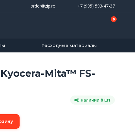
order@zip.re
+7 (995) 593-47-37
0
лы
Расходные материалы
Kyocera-Mita™ FS-
В наличии 8 шт
рзину