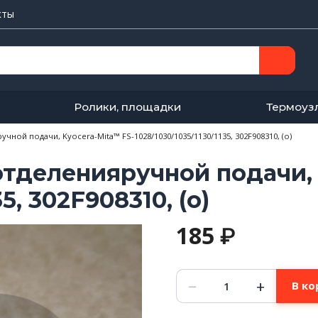
кты
Ролики, площадки
Термоуз
чной подачи, Kyocera-Mita™ FS-1028/1030/1035/1130/1135, 302F908310, (o)
тделенияручной подачи, 
5, 302F908310, (o)
185
₽
Количество
−
+
В ко
товара
Накладка