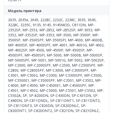
Модель принтера
2035
,
2035e
,
2045
,
2228C
,
2232C
,
2238C
,
3035
,
3045
,
3228C
,
3235C
,
9135
,
9145
,
9145MOD
,
C811DN
,
MP-
2352SP
,
MP-2553
,
MP-2852
,
MP-2852SP
,
MP-3053
,
MP-
3352
,
MP-3352SP
,
MP-3353
,
MP-3500
,
MP-3500P
,
MP-
3500SP
,
MP-3500SPF
,
MP-3500SPI
,
MP-4000
,
MP-4000B
,
MP-4000SP
,
MP-4000SPF
,
MP-4001
,
MP-4001G
,
MP-4002
,
MP-4002SP
,
MP-4500
,
MP-4500P
,
MP-4500SP
,
MP-
4500SPF
,
MP-4500SPI
,
MP-5000
,
MP-5000B
,
MP-5000SP
,
MP-5000SPF
,
MP-5001
,
MP-5001G
,
MP-5002
,
MP-5002SP
,
MP-C2000
,
MP-C2000SPF
,
MP-C2500
,
MP-C2500SPF
,
MP-
C2800
,
MP-C2800SPF
,
MP-C3000
,
MP-C3000SPF
,
MP-
C3001
,
MP-C3002
,
MP-C3300
,
MP-C3300SPF
,
MP-C3500
,
MP-C3500E1
,
MP-C3500SPF
,
MP-C3501
,
MP-C3502
,
MP-
C4000
,
MP-C4500
,
MP-C4500E1
,
MP-C4500SPF
,
MP-
C4501
,
MP-C4502
,
MP-C5000
,
MP-C5501
,
MP-C5502
,
MP-
C5502A
,
SP
,
SP-8200DN
,
SP-C430DN
,
SP-C431DN
,
SP-
C440DN
,
SP-C811DNDL
,
SP-C811DNT1
,
SP-C811DNT2
,
SP-C811DNT3
,
SP-C820DN
,
SP-C820DNLC
,
SP-
C820DNT1
,
SP-C820DNT2
,
SP-C821DN
,
SP-C821DNLC
,