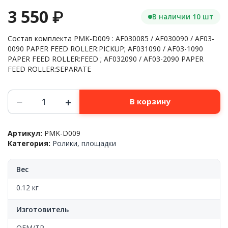
3 550
₽
В наличии 10 шт
Состав комплекта PMK-D009 : AF030085 / AF030090 / AF03-
0090 PAPER FEED ROLLER:PICKUP; AF031090 / AF03-1090
PAPER FEED ROLLER:FEED ; AF032090 / AF03-2090 PAPER
FEED ROLLER:SEPARATE
Количество
−
+
В корзину
товара
Комплект
роликов
Артикул:
PMK-D009
Ricoh™
Категория:
Ролики, площадки
Aficio
2228C/MP-
3500SP/2035/2035/2045/3228/3235/SP-
Вес
С440,
PMK-
0.12 кг
D009,
ОЕМ
Изготовитель
OEM/TP