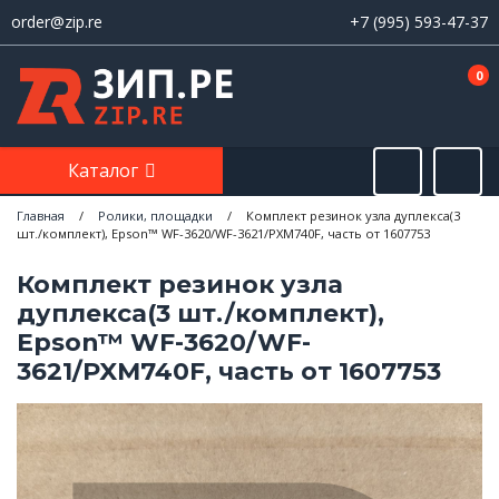
order@zip.re
+7 (995) 593-47-37
0
Каталог
Главная
/
Ролики, площадки
/
Комплект резинок узла дуплекса(3
шт./комплект), Epson™ WF-3620/WF-3621/PXM740F, часть от 1607753
Комплект резинок узла
дуплекса(3 шт./комплект),
Epson™ WF-3620/WF-
3621/PXM740F, часть от 1607753