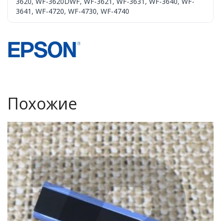
3620
,
WF-3620DWF
,
WF-3621
,
WF-3631
,
WF-3640
,
WF-
3641
,
WF-4720
,
WF-4730
,
WF-4740
Похожие