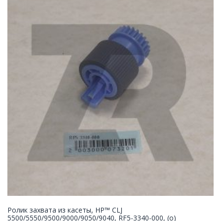
Ролик захвата из касеты, HP™ CLJ
5500/5550/9500/9000/9050/9040, RF5-3340-000, (o)