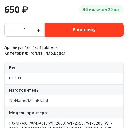
650
₽
В наличии 20 шт
Количество
−
+
В корзину
товара
Комплект
резинок
Артикул:
1607753-rubber-kit
узла
Категория:
Ролики, площадки
дуплекса(3
шт./
комплект),
Вес
Epson™
WF-
0.01 кг
3620/WF-
3621/PXM740F,
Изготовитель
часть
от
NoName/MultiBrand
1607753
Модель принтера
PX-M740
,
PXM740F
,
WF-2650
,
WF-2750
,
WF-3200
,
WF-