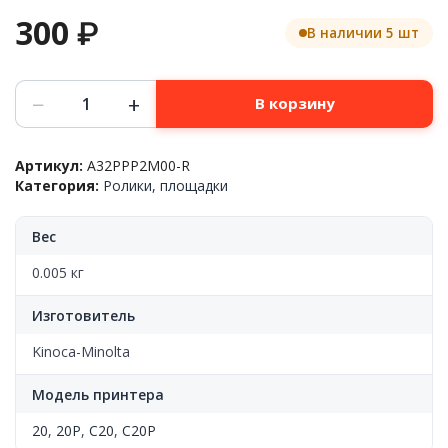
300
₽
В наличии 5 шт
Количество
−
+
В корзину
товара
Комплект
резинок
Артикул:
A32PPP2M00-R
ролика
Категория:
Ролики, площадки
подачи,
Konica-
Minolta™
Вес
bizhub
20/20P/C20/C20P,
0.005 кг
A32PPP2M00-
R,
Изготовитель
CN
Kinoca-Minolta
Модель принтера
20
,
20P
,
C20
,
C20P