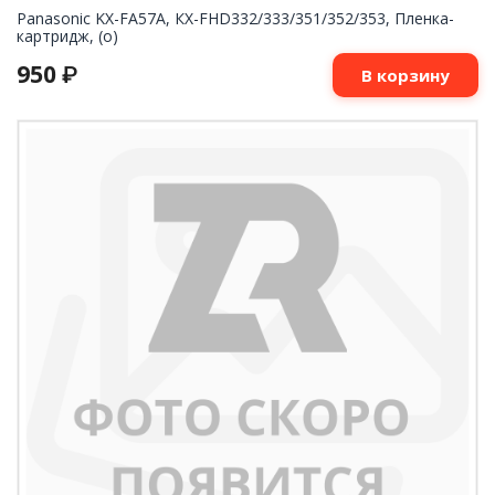
Panasonic KX-FA57A, КХ-FHD332/333/351/352/353, Пленка-
картридж, (o)
950
₽
В корзину