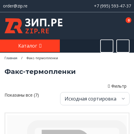
order@zip.re
+7 (995) 593-47-37
0
Каталог
Главная
/
Факс-термопленки
Факс-термопленки
Фильтр
Показаны все (7)