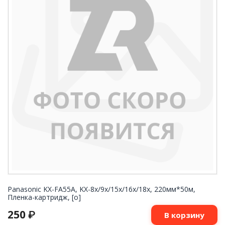
Panasonic KX-FA55A, KX-8x/9x/15x/16x/18x, 220мм*50м,
Пленка-картридж, [о]
250
₽
В корзину