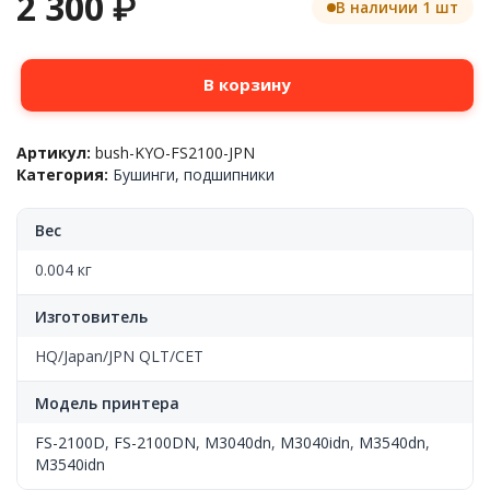
2 300
₽
В наличии 1 шт
Количество
В корзину
товара
Бушинги
тефлонового
Артикул:
bush-KYO-FS2100-JPN
вала,
Категория:
Бушинги, подшипники
2шт,
Kyocera-
Mita™
Вес
FS-
2100(FK-
0.004 кг
3100),
часть
Изготовитель
FK-
3100.
HQ/Japan/JPN QLT/CET
JPN
QLT
Модель принтера
FS-2100D
,
FS-2100DN
,
M3040dn
,
M3040idn
,
M3540dn
,
M3540idn