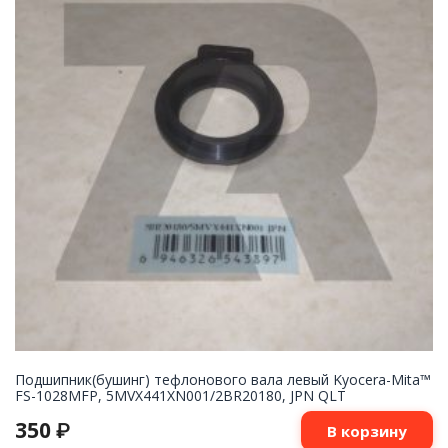
Подшипник(бушинг) тефлонового вала левый Kyocera-Mita™
FS-1028MFP, 5MVX441XN001/2BR20180, JPN QLT
350
₽
В корзину