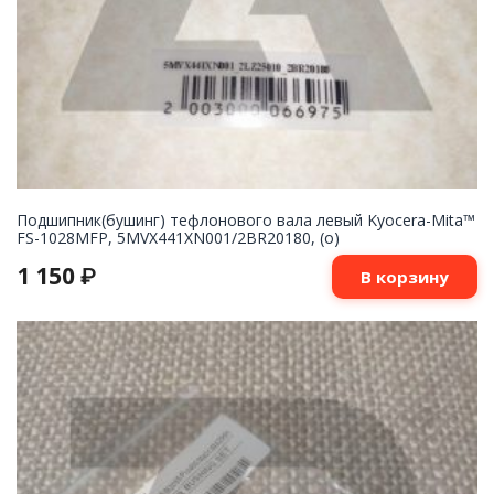
Подшипник(бушинг) тефлонового вала левый Kyocera-Mita™
FS-1028MFP, 5MVX441XN001/2BR20180, (o)
1 150
₽
В корзину