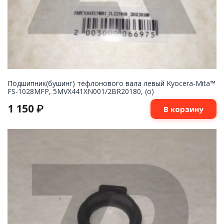
Подшипник(бушинг) тефлонового вала левый Kyocera-Mita™
FS-1028MFP, 5MVX441XN001/2BR20180, (o)
1 150
₽
В корзину