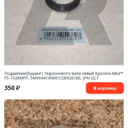
Подшипник(бушинг) тефлонового вала левый Kyocera-Mita™
FS-1028MFP, 5MVX441XN001/2BR20180, JPN QLT
350
₽
В корзину