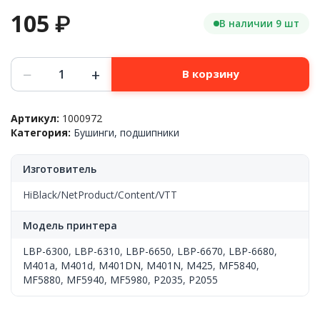
105
₽
В наличии 9 шт
Количество
−
+
В корзину
товара
Бушинг
резинового
Артикул:
1000972
вала,
Категория:
Бушинги, подшипники
комплект/2
шт
HP™
Изготовитель
LJ
2035/2055/Pro
HiBlack/NetProduct/Content/VTT
400
Canon™
Модель принтера
LBP-
6300,
LBP-6300
,
LBP-6310
,
LBP-6650
,
LBP-6670
,
LBP-6680
,
Content
M401a
,
M401d
,
M401DN
,
M401N
,
M425
,
MF5840
,
MF5880
,
MF5940
,
MF5980
,
P2035
,
P2055