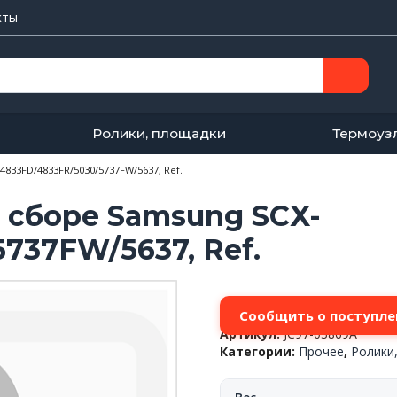
кты
Ролики, площадки
Термоуз
4833FD/4833FR/5030/5737FW/5637, Ref.
в сборе Samsung SCX-
737FW/5637, Ref.
Сообщить о поступле
Артикул:
JC97-03869A
Категории:
Прочее
,
Ролики