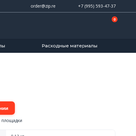
order@zip.re
+7 (995) 593-47-37
0
лы
Расходные материалы
нии
, площадки