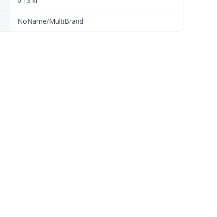
0.13 кг
NoName/MultiBrand