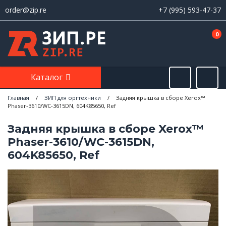
order@zip.re
+7 (995) 593-47-37
0
Каталог
Главная
/
ЗИП для оргтехники
/
Задняя крышка в сборе Xerox™
Phaser-3610/WC-3615DN, 604K85650, Ref
Задняя крышка в сборе Xerox™
Phaser-3610/WC-3615DN,
604K85650, Ref