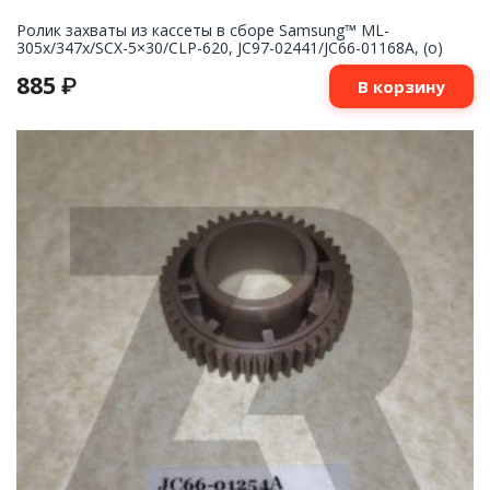
Ролик захваты из кассеты в сборе Samsung™ ML-
305x/347x/SCX-5×30/CLP-620, JC97-02441/JC66-01168A, (o)
885
₽
В корзину