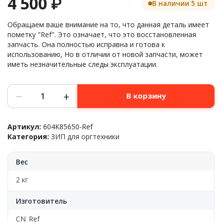
4 500
₽
В наличии 5 шт
Обращаем ваше внимание на то, что данная деталь имеет
пометку "
Ref
". Это означает, что это восстановленная
запчасть. Она полностью исправна и готова к
использованию, Но в отличии от новой запчасти, может
иметь незначительные следы эксплуатации.
Количество
−
+
В корзину
товара
Задняя
крышка
Артикул:
604K85650-Ref
в
Категория:
ЗИП для оргтехники
сборе
Xerox™
Phaser-
Вес
3610/WC-
3615DN,
2 кг
604K85650,
Ref
Изготовитель
CN_Ref