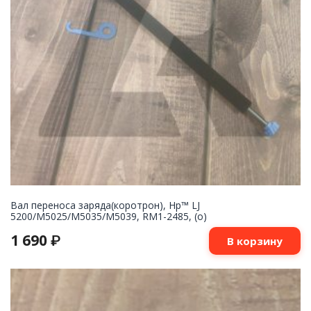
Вал переноса заряда(коротрон), Hp™ LJ
5200/M5025/M5035/M5039, RM1-2485, (о)
1 690
₽
В корзину