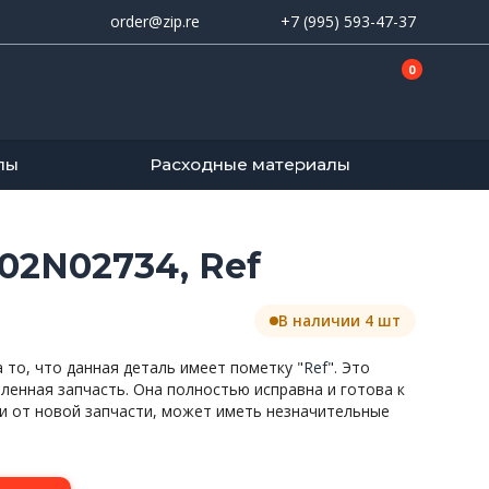
order@zip.re
+7 (995) 593-47-37
0
лы
Расходные материалы
02N02734, Ref
В наличии 4 шт
то, что данная деталь имеет пометку "
Ref
". Это
вленная запчасть. Она полностью исправна и готова к
и от новой запчасти, может иметь незначительные