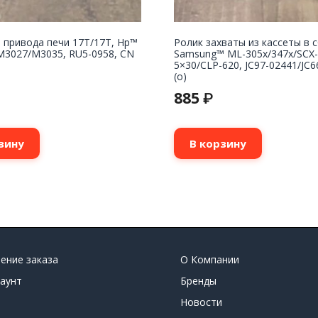
 привода печи 17T/17T, Hp™
Ролик захваты из кассеты в 
M3027/M3035, RU5-0958, CN
Samsung™ ML-305x/347x/SCX-
5×30/CLP-620, JC97-02441/JC6
(o)
885
₽
зину
В корзину
ение заказа
О Компании
аунт
Бренды
Новости