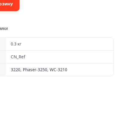
рзину
ники
0.3 кг
CN_Ref
3220
,
Phaser-3250
,
WC-3210