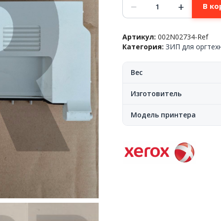
−
+
В ко
товара
Задняя
крышка
Артикул:
002N02734-Ref
в
Категория:
ЗИП для оргтех
сборе
Xerox™
WC
Вес
3210/3220,
002N02734,
Изготовитель
Ref
Модель принтера