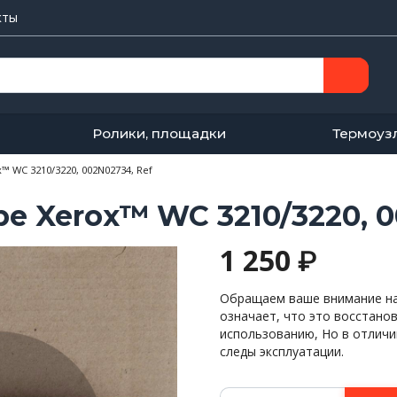
кты
Ролики, площадки
Термоуз
™ WC 3210/3220, 002N02734, Ref
е Xerox™ WC 3210/3220, 0
1 250
₽
Обращаем ваше внимание на 
означает, что это восстано
использованию, Но в отличи
следы эксплуатации.
Количество