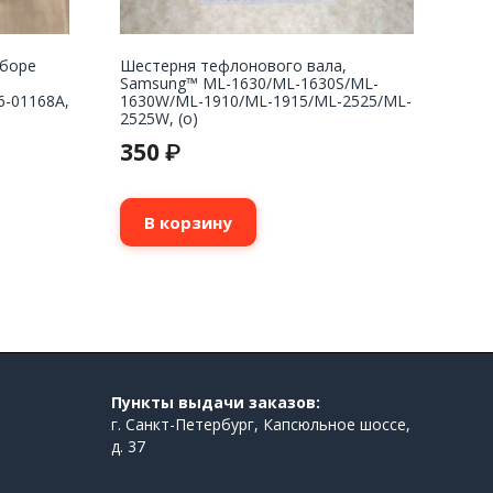
сборе
Шестерня тефлонового вала,
Samsung™ ML-1630/ML-1630S/ML-
6-01168A,
1630W/ML-1910/ML-1915/ML-2525/ML-
2525W, (о)
350
₽
В корзину
Пункты выдачи заказов:
г. Санкт-Петербург, Капсюльное шоссе,
д. 37