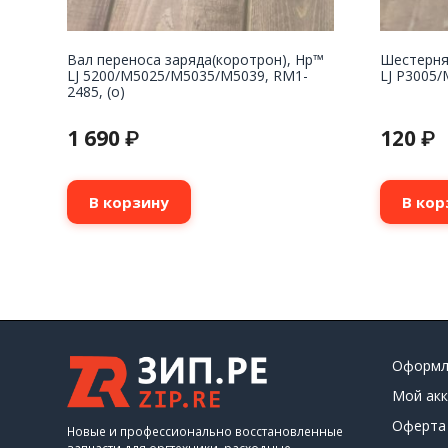
Вал переноса заряда(коротрон), Hp™
Шестерня
LJ 5200/M5025/M5035/M5039, RM1-
LJ P3005/
2485, (о)
1 690
120
₽
₽
В корзину
В кор
Оформл
Мой акк
Оферта
Новые и профессионально восстановленные