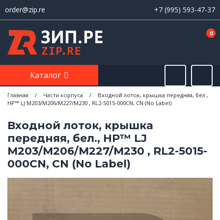
order@zip.re
+7 (995) 593-47-37
0
Каталог
Главная
/
Части корпуса
/
Входной лоток, крышка передняя, бел.,
HP™ LJ M203/M206/M227/M230 , RL2-5015-000CN, CN (No Label)
Входной лоток, крышка
передняя, бел., HP™ LJ
M203/M206/M227/M230 , RL2-5015-
000CN, CN (No Label)