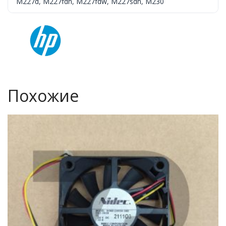
M227d
,
M227fdn
,
M227fdw
,
M227sdn
,
M230
Похожие