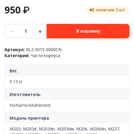
950
₽
В наличии 3 шт
Количество
−
+
В корзину
товара
Входной
лоток,
Артикул:
RL2-5015-0000CN
крышка
Категория:
Части корпуса
передняя,
бел.,
HP™
Вес
LJ
M203/M206/M227/M230
0.13 кг
,
RL2-
Изготовитель
5015-
000CN,
NoName/MultiBrand
CN
(No
Модель принтера
Label)
M203
,
M203d
,
M203dn
,
M203dw
,
M206
,
M206dn
,
M227
,