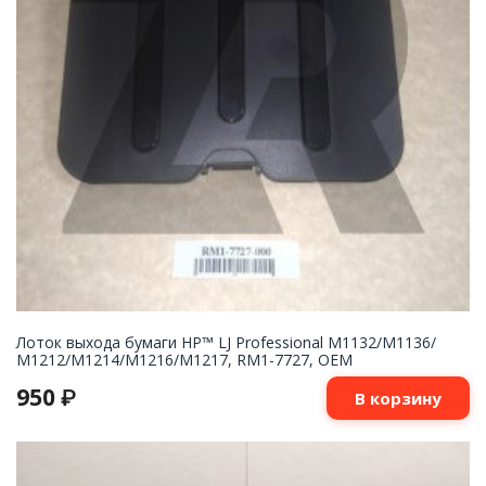
Лоток выхода бумаги HP™ LJ Professional M1132/M1136/
M1212/M1214/M1216/M1217, RM1-7727, OEM
950
₽
В корзину