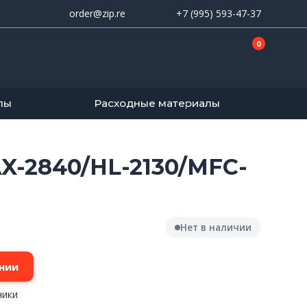
order@zip.re
+7 (995) 593-47-37
0
лы
Расходные материалы
X-2840/HL-2130/MFC-
Нет в наличии
нии
ники