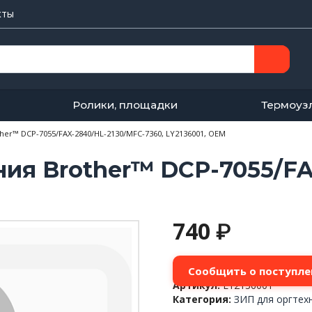
кты
Ролики, площадки
Термоуз
er™ DCP-7055/FAX-2840/HL-2130/MFC-7360, LY2136001, OEM
ия Brother™ DCP-7055/FA
740
₽
Сообщить о поступле
Артикул:
LY2136001
Категория:
ЗИП для оргтех