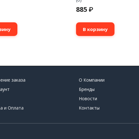
885
₽
зину
В корзину
ение заказа
О Компании
аунт
Бренды
Новости
а и Оплата
Контакты