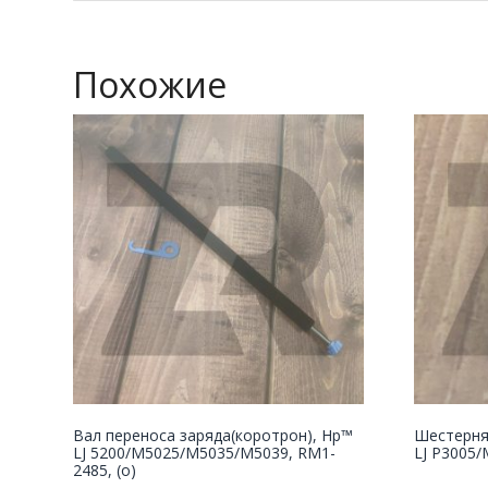
Похожие
Вал переноса заряда(коротрон), Hp™
Шестерня
LJ 5200/M5025/M5035/M5039, RM1-
LJ P3005/
2485, (о)