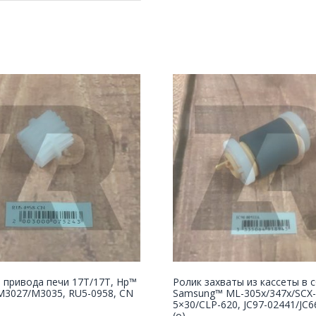
 привода печи 17T/17T, Hp™
Ролик захваты из кассеты в 
M3027/M3035, RU5-0958, CN
Samsung™ ML-305x/347x/SCX-
5×30/CLP-620, JC97-02441/JC6
(o)