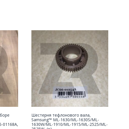
сборе
Шестерня тефлонового вала,
Samsung™ ML-1630/ML-1630S/ML-
6-01168A,
1630W/ML-1910/ML-1915/ML-2525/ML-
2525W, (о)