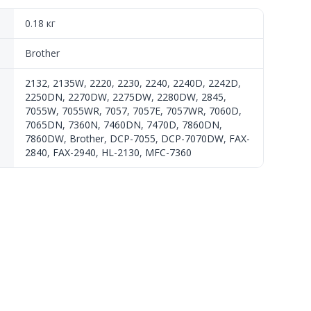
0.18 кг
Brother
2132
,
2135W
,
2220
,
2230
,
2240
,
2240D
,
2242D
,
2250DN
,
2270DW
,
2275DW
,
2280DW
,
2845
,
7055W
,
7055WR
,
7057
,
7057E
,
7057WR
,
7060D
,
7065DN
,
7360N
,
7460DN
,
7470D
,
7860DN
,
7860DW
,
Brother
,
DCP-7055
,
DCP-7070DW
,
FAX-
2840
,
FAX-2940
,
HL-2130
,
MFC-7360