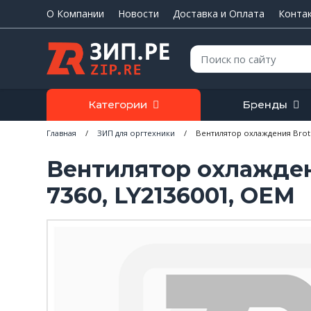
О Компании
Новости
Доставка и Оплата
Конта
Поиск:
Категории
Бренды
Главная
/
ЗИП для оргтехники
/
Вентилятор охлаждения Broth
Вентилятор охлажден
7360, LY2136001, OEM