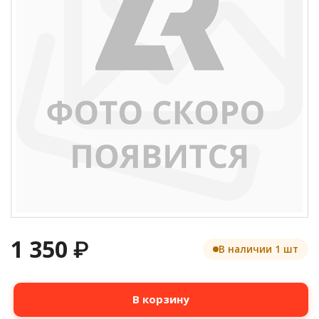
1 350
₽
В наличии 1 шт
Количество
В корзину
товара
Вал