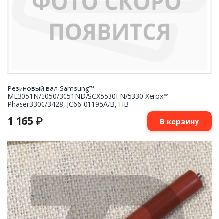
Резиновый вал Samsung™
ML3051N/3050/3051ND/SCX5530FN/5330 Xerox™
Phaser3300/3428, JC66-01195A/B, HB
1 165
₽
В корзину