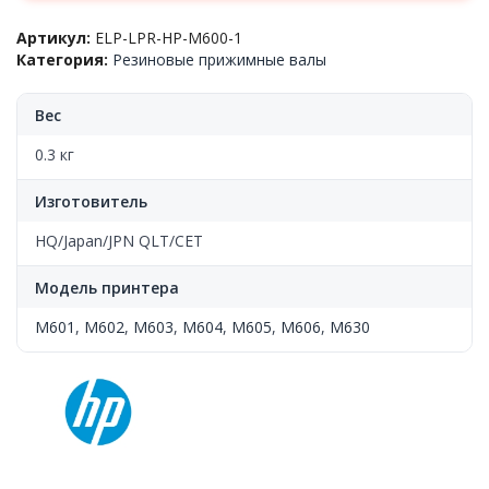
резиновый
Артикул:
ELP-LPR-HP-M600-1
HP™
Категория:
Резиновые прижимные валы
LJ
M601/M602/M603/M604/M605/M606/M630
(LPR-
Вес
M601)
ELP
0.3 кг
Изготовитель
HQ/Japan/JPN QLT/CET
Модель принтера
M601
,
M602
,
M603
,
M604
,
M605
,
M606
,
M630