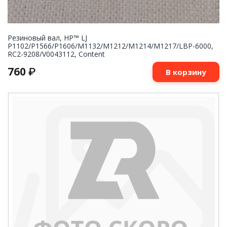
Резиновый вал, HP™ LJ
P1102/P1566/P1606/M1132/M1212/M1214/M1217/LBP-6000,
RC2-9208/V0043112, Content
760
₽
В корзину