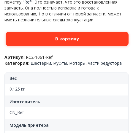
пометку "
Ref
". Это означает, что это восстановленная
запчасть. Она полностью исправна и готова к
использованию, Но в отличии от новой запчасти, может
иметь незначительные следы эксплуатации.
Количество
В корзину
товара
Вал
подачи
Артикул:
RC2-1061-Ref
бумаги
Категория:
Шестерни, муфты, моторы, части редуктора
(с
2-
мя
Вес
роликами)
HP™
0.125 кг
LJ
P1005/P1006/P1102/M1132/M1212/M1522,
Изготовитель
RC2-
1061,
CN_Ref
Ref
Модель принтера