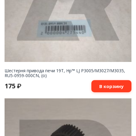
Шестерня привода печи 19T, Hp™ LJ P3005/M3027/M3035,
RU5-0959-000CN, (о)
175
₽
В корзину