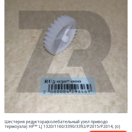
Шестерня редуктора(колебательный узел приводо
термоузла) HP™ LJ 1320/1160/3390/3392/P2015/P2014, (о)