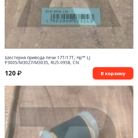
Шестерня привода печи 17T/17T, Hp™ LJ
P3005/M3027/M3035, RU5-0958, CN
120
₽
В корзину