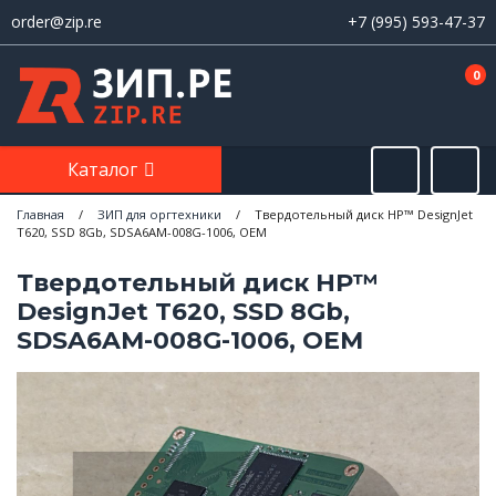
order@zip.re
+7 (995) 593-47-37
0
Каталог
Главная
/
ЗИП для оргтехники
/
Твердотельный диск HP™ DesignJet
T620, SSD 8Gb, SDSA6AM-008G-1006, OEM
Твердотельный диск HP™
DesignJet T620, SSD 8Gb,
SDSA6AM-008G-1006, OEM