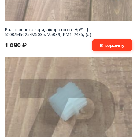
Вал переноса заряда(коротрон), Hp™ LJ
5200/M5025/M5035/M5039, RM1-2485, (о)
1 690
₽
В корзину