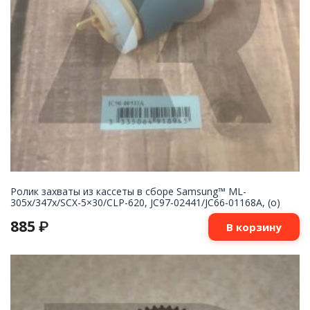
Ролик захваты из кассеты в сборе Samsung™ ML-
305x/347x/SCX-5×30/CLP-620, JC97-02441/JC66-01168A, (o)
885
₽
В корзину