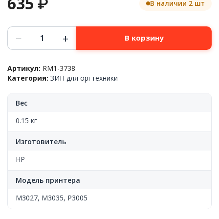
635
₽
В наличии 2 шт
Количество
−
+
В корзину
товара
Тормозная
площадка
Артикул:
RM1-3738
кассеты
Категория:
ЗИП для оргтехники
(лоток
2),
в
Вес
сборе
HP™
0.15 кг
LJ
P3005/M3027/M3035,
Изготовитель
(о)
HP
Модель принтера
M3027
,
M3035
,
P3005