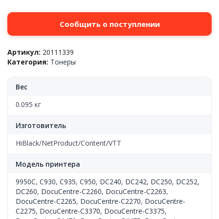
Сообщить о поступлении
Артикул:
20111339
Категория:
Тонеры
Вес
0.095 кг
Изготовитель
HiBlack/NetProduct/Content/VTT
Модель принтера
9950C
,
C930
,
C935
,
C950
,
DC240
,
DC242
,
DC250
,
DC252
,
DC260
,
DocuCentre-C2260
,
DocuCentre-C2263
,
DocuCentre-C2265
,
DocuCentre-C2270
,
DocuCentre-
C2275
,
DocuCentre-C3370
,
DocuCentre-C3375
,