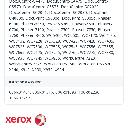
DocuCentre-C4470
,
DocuCentre-C4475
,
DocuCentre-
C5570
,
DocuCentre-C5575
,
DocuCentre-SC2020
,
DocuCentre-SC2021
,
DocuCentre-SC2030
,
DocuPrint-
C4000d
,
DocuPrint-C5000d
,
DocuPrint-C5005d
,
Phaser-
6300
,
Phaser-6350
,
Phaser-6360
,
Phaser-6600
,
Phaser-
6700
,
Phaser-7100
,
Phaser-7500
,
Phaser-7750
,
Phaser-
7760
,
Phaser-7800
,
WC6400
,
WC6605
,
WC7120
,
WC7125
,
WC7132
,
WC7228
,
WC7328
,
WC7425
,
WC7428
,
WC7435
,
WC7525
,
WC7530
,
WC7535
,
WC7545
,
WC7556
,
WC7655
,
WC7665
,
WC7675
,
WC7755
,
WC7765
,
WC7775
,
WC7830
,
WC7835
,
WC7845
,
WC7855
,
WorkCentre-7220
,
WorkCentre-7225
,
WorkCentre-7500
,
WorkCentre-7530
,
X940
,
X945
,
X950
,
X952
,
X954
Картридж/узел
006R01461, 006R01517, 006R01693, 106R02236,
106R02252