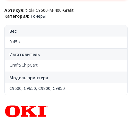
OKI™
Артикул:
t-oki-C9600-M-400-Grafit
C9600/9650/9800/9850
Категория:
Тонеры
(42918962)
Magenta,
400
Вес
гр/
фл.
0.45 кг
Grafit
Изготовитель
Grafit/ChipCart
Модель принтера
C9600
,
C9650
,
C9800
,
C9850