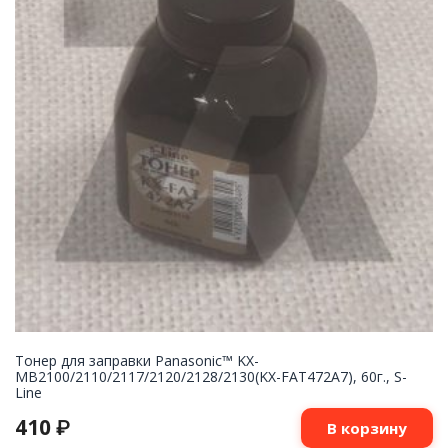
Тонер для заправки Panasonic™ KX-
MB2100/2110/2117/2120/2128/2130(KX-FAT472A7), 60г., S-
Line
410
₽
В корзину