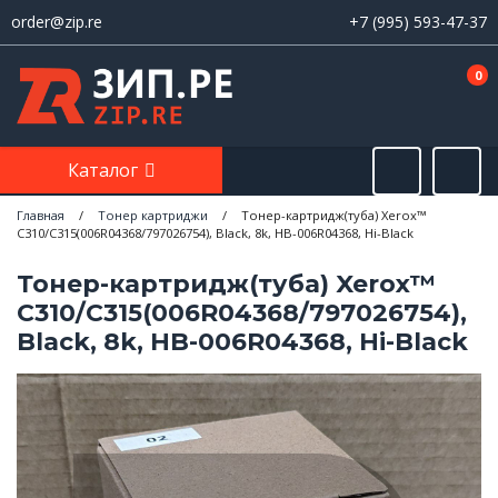
order@zip.re
+7 (995) 593-47-37
0
Каталог
Главная
/
Тонер картриджи
/
Тонер-картридж(туба) Xerox™
C310/C315(006R04368/797026754), Black, 8k, HB-006R04368, Hi-Black
Тонер-картридж(туба) Xerox™
C310/C315(006R04368/797026754),
Black, 8k, HB-006R04368, Hi-Black