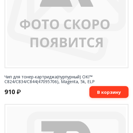
Чип для тонер-картриджа(пурпурный) OKI™
C824/C834/C844(47095706), Magenta, 5k, ELP
910
₽
В корзину