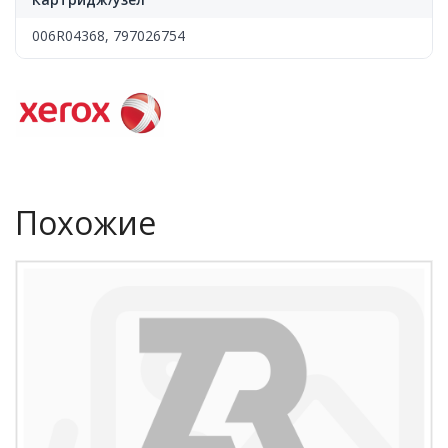
006R04368, 797026754
Похожие