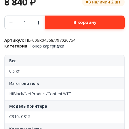
8 840
₽
В наличии 2 шт
Количество
−
+
В корзину
товара
Тонер-
картридж(туба)
Артикул:
HB-006R04368/797026754
Xerox™
Категория:
Тонер картриджи
C310/C315(006R04368/797026754),
Black,
8k,
Вес
HB-
006R04368,
0.5 кг
Hi-
Black
Изготовитель
HiBlack/NetProduct/Content/VTT
Модель принтера
C310
,
C315
Картридж/узел