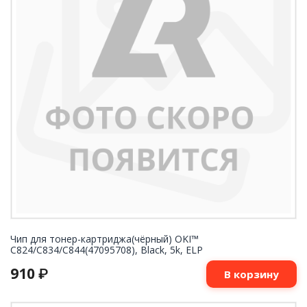
Чип для тонер-картриджа(чёрный) OKI™
C824/C834/C844(47095708), Black, 5k, ELP
910
₽
В корзину