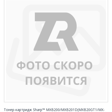
Тонер-картридж Sharp™ MXB200/MXB201D(MXB20GT1/MX-