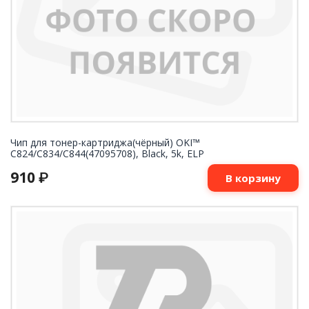
Чип для тонер-картриджа(чёрный) OKI™
C824/C834/C844(47095708), Black, 5k, ELP
910
₽
В корзину