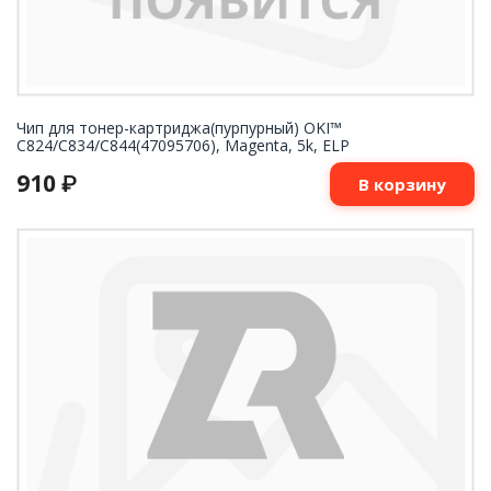
Чип для тонер-картриджа(пурпурный) OKI™
C824/C834/C844(47095706), Magenta, 5k, ELP
910
₽
В корзину