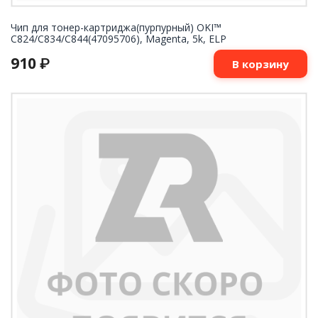
Чип для тонер-картриджа(пурпурный) OKI™
C824/C834/C844(47095706), Magenta, 5k, ELP
910
₽
В корзину