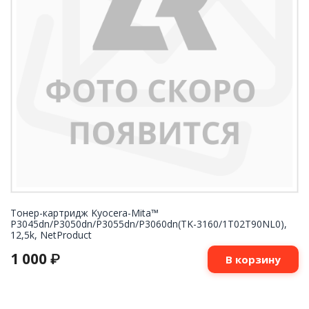
Тонер-картридж Kyocera-Mita™
P3045dn/P3050dn/P3055dn/P3060dn(TK-3160/1T02T90NL0),
12,5k, NetProduct
1 000
₽
В корзину