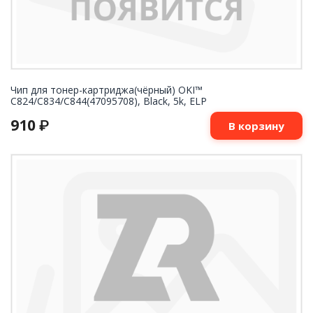
Чип для тонер-картриджа(чёрный) OKI™
C824/C834/C844(47095708), Black, 5k, ELP
910
₽
В корзину