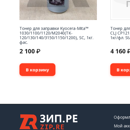
Тонер для заправки Kyocera-Mita™
Тонер дл
1030/1100/1120/M2040(TK-
CLJ CP12
120/130/140/3150/1150/1200), SC, 1кг.
1кг/фл. S
фас.
2 100
4 160
₽
В корзину
В кор
Оформл
Мой акк