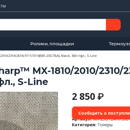
кты
Ролики, площадки
Термоуз
10/2314/2614/3111/3114(MX-23GTBA), Black, 360 г/фл., S-Line
arp™ MX-1810/2010/2310/23
фл., S-Line
2 850
₽
Сообщить о поступле
Артикул:
MX-23GTBA-K-360
Категория:
Тонеры