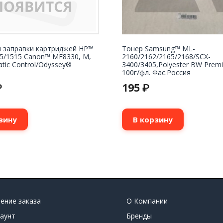
я заправки картриджей HP™
Тонер Samsung™ ML-
15/1515 Canon™ MF8330, M,
2160/2162/2165/2168/SCX-
tatic Control/Odyssey®
3400/3405,Polyester BW Premi
100г/фл. Фас.Россия
195
₽
₽
зину
В корзину
ение заказа
О Компании
аунт
Бренды