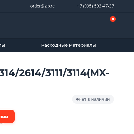
order@zip.re
+7 (995) 593-47-37
0
лы
Расходные материалы
14/2614/3111/3114(MX-
Нет в наличии
нии
-SL