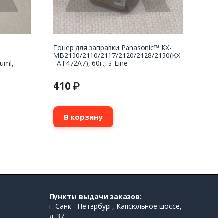
Тонер для заправки Panasonic™ KX-
MB2100/2110/2117/2120/2128/2130(KX-
uml,
FAT472A7), 60г., S-Line
410
₽
В корзину
Пункты выдачи заказов:
г. Санкт-Петербург, Капсюльное шоссе,
д. 37