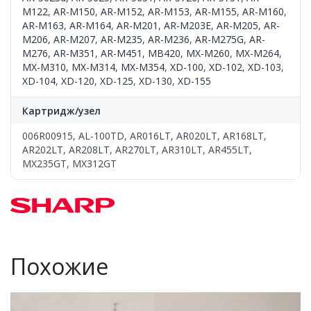
M122
,
AR-M150
,
AR-M152
,
AR-M153
,
AR-M155
,
AR-M160
,
AR-M163
,
AR-M164
,
AR-M201
,
AR-M203E
,
AR-M205
,
AR-
M206
,
AR-M207
,
AR-M235
,
AR-M236
,
AR-M275G
,
AR-
M276
,
AR-M351
,
AR-M451
,
MB420
,
MX-M260
,
MX-M264
,
MX-M310
,
MX-M314
,
MX-M354
,
XD-100
,
XD-102
,
XD-103
,
XD-104
,
XD-120
,
XD-125
,
XD-130
,
XD-155
Картридж/узел
006R00915, AL-100TD, AR016LT, AR020LT, AR168LT,
AR202LT, AR208LT, AR270LT, AR310LT, AR455LT,
MX235GT, MX312GT
Похожие