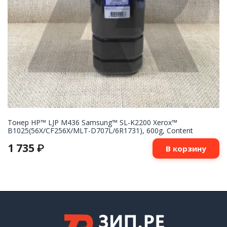
Тонер НР™ LJP M436 Samsung™ SL-K2200 Xerox™
B1025(56Х/CF256X/MLT-D707L/6R1731), 600g, Content
1 735
₽
В корзину