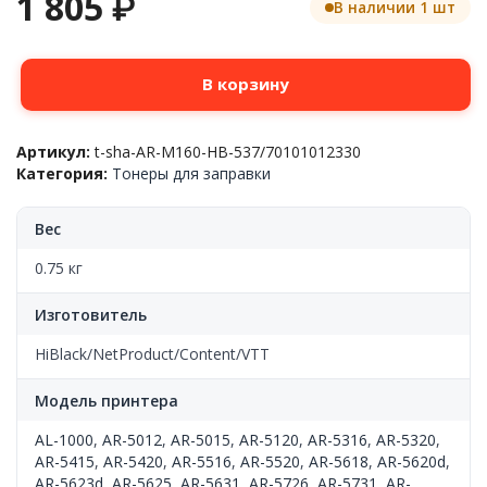
1 805
₽
В наличии 1 шт
Количество
В корзину
товара
Тонер
для
Артикул:
t-sha-AR-M160-HB-537/70101012330
заправки
Категория:
Тонеры для заправки
Sharp™
AR-
M160/163/200/205,
Вес
Bk,
537
0.75 кг
г,
флакон,
Изготовитель
70101012330,
Hi-
HiBlack/NetProduct/Content/VTT
Black
Модель принтера
AL-1000
,
AR-5012
,
AR-5015
,
AR-5120
,
AR-5316
,
AR-5320
,
AR-5415
,
AR-5420
,
AR-5516
,
AR-5520
,
AR-5618
,
AR-5620d
,
AR-5623d
,
AR-5625
,
AR-5631
,
AR-5726
,
AR-5731
,
AR-