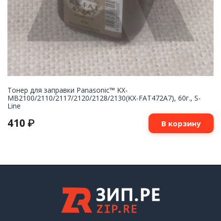
Тонер для заправки Panasonic™ KX-
MB2100/2110/2117/2120/2128/2130(KX-FAT472A7), 60г., S-
Line
410
₽
В корзину