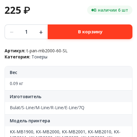
225
₽
В наличии 6 шт
Количество
−
+
В корзину
товара
Тонер
для
Артикул:
t-pan-mb2000-60-SL
заправки
Категория:
Тонеры
Panasonic™
KX-
MB1900/2000/2001/2010/2011/2020/2025(KX-
Вес
FAT411A7),
60г.,
0.09 кг
S-
Line
Изготовитель
Bulat/S-Line/M-Line/R-Line/E-Line/7Q
Модель принтера
KX-MB1900
,
KX-MB2000
,
KX-MB2001
,
KX-MB2010
,
KX-