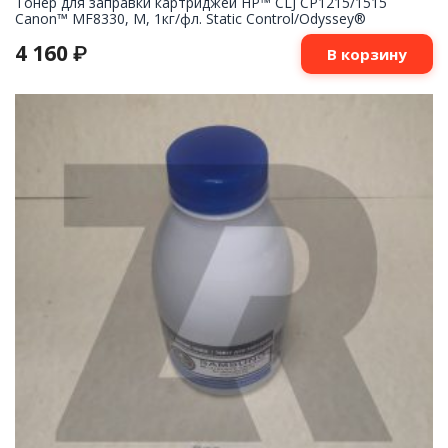
Тонер для заправки картриджей HP™ CLJ CP1215/1515
Canon™ MF8330, M, 1кг/фл. Static Control/Odyssey®
4 160
₽
В корзину