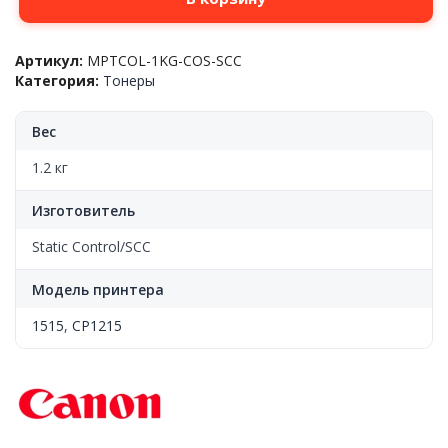
товара
Тонер
для
Артикул:
MPTCOL-1KG-COS-SCC
заправки
Категория:
Тонеры
картриджей
HP™
CLJ
Вес
CP1215/1515
Canon™
1.2 кг
MF8330,
C,
Изготовитель
1кг/
фл.
Static Control/SCC
Static
Control/Odyssey®
Модель принтера
1515
,
CP1215